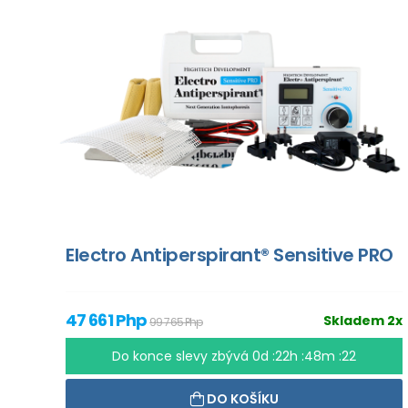
Electro Antiperspirant® Sensitive PRO
47 661 Php
Skladem 2x
99 765 Php
Do konce slevy zbývá
0d :22h :48m :21
DO KOŠÍKU