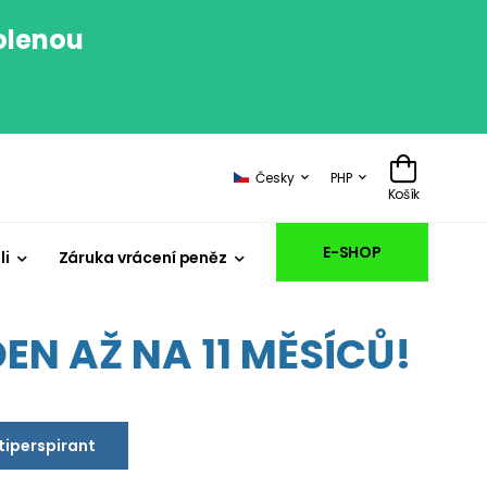
volenou
.
Česky
PHP
Košík
E-SHOP
li
Záruka vrácení peněz
EN AŽ NA 11 MĚSÍCŮ!
ntiperspirant