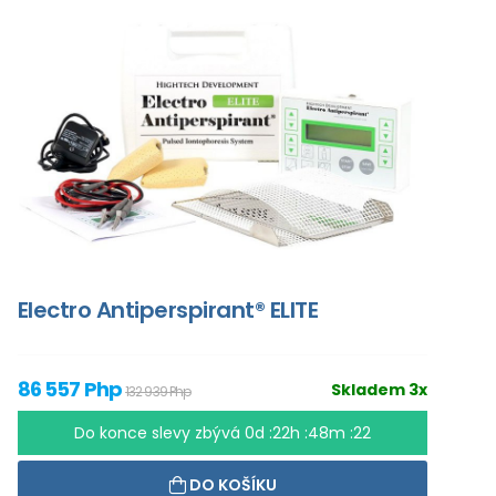
Electro Antiperspirant® ELITE
86 557 Php
Skladem 3x
132 939 Php
Do konce slevy zbývá
0d :22h :48m :21
DO KOŠÍKU