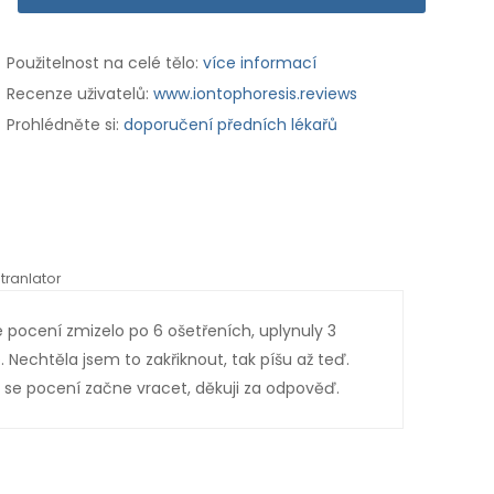
Použitelnost na celé tělo:
více informací
Recenze uživatelů:
www.iontophoresis.reviews
Prohlédněte si:
doporučení předních lékařů
tranlator
*automati
 pocení zmizelo po 6 ošetřeních, uplynuly 3
Tent
. Nechtěla jsem to zakřiknout, tak píšu až teď.
sen.
se pocení začne vracet, děkuji za odpověď.