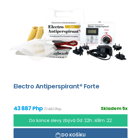
Electro Antiperspirant® Forte
43 887 Php
Skladem 5x
77 487 Php
Do konce slevy zbývá
0d :22h :48m :21
DO KOŠÍKU