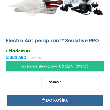
Electro Antiperspirant® Sensitive PRO
Skladem 4x
2 882 AED
6 032 AED
0d :22h :18m :04
Do konce slevy zbývá
DO KOŠÍKU