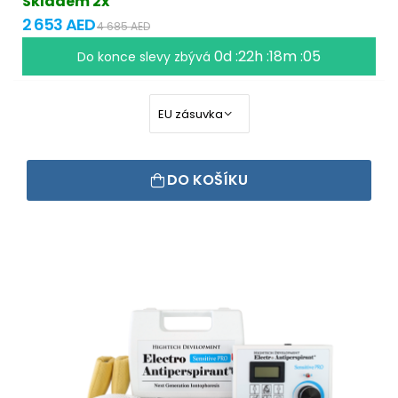
Skladem 2x
2 653 AED
4 685 AED
0d :22h :18m :04
Do konce slevy zbývá
DO KOŠÍKU