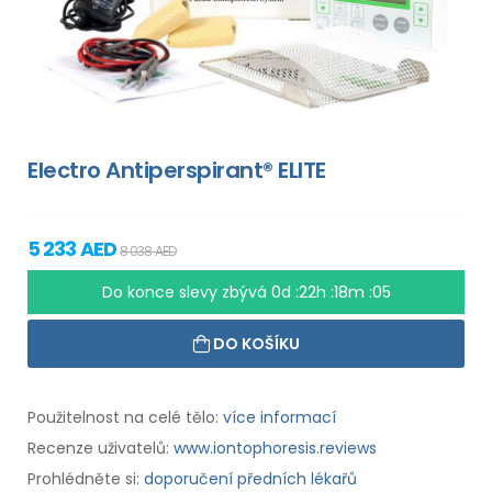
Electro Antiperspirant® ELITE
5 233 AED
8 038 AED
Do konce slevy zbývá
0d :22h :18m :04
DO KOŠÍKU
Použitelnost na celé tělo:
více informací
Recenze uživatelů:
www.iontophoresis.reviews
Prohlédněte si:
doporučení předních lékařů