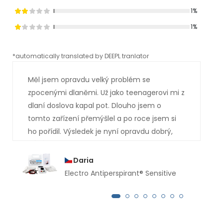
1%
1%
*automatically translated by DEEPL tranlator
*aut
Měl jsem opravdu velký problém se
zpocenými dlaněmi. Už jako teenagerovi mi z
dlaní doslova kapal pot. Dlouho jsem o
tomto zařízení přemýšlel a po roce jsem si
ho pořídil. Výsledek je nyní opravdu dobrý,
měl jsem si ho koupit mnohem dříve. Už
několik měsíců mi z rukou neukápla ani
Daria
kapka potu.
Electro Antiperspirant® Sensitive