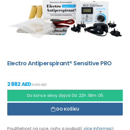
Electro Antiperspirant® Sensitive PRO
2 882 AED
6 032 AED
Do konce slevy zbývá
0d :22h :18m :04
DO KOŠÍKU
Použitelnost na ruce, nohy a podpaží:
více informací