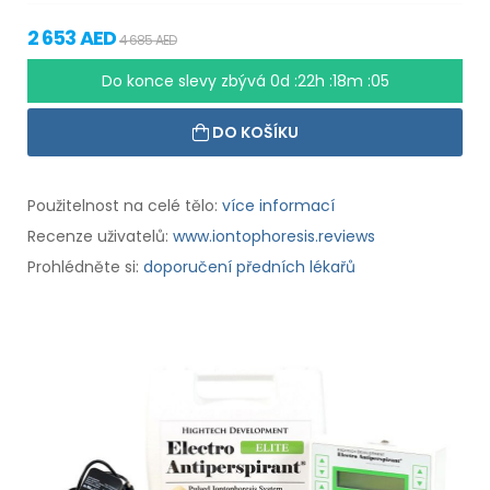
2 653 AED
4 685 AED
Do konce slevy zbývá
0d :22h :18m :04
DO KOŠÍKU
Použitelnost na celé tělo:
více informací
Recenze uživatelů:
www.iontophoresis.reviews
Prohlédněte si:
doporučení předních lékařů