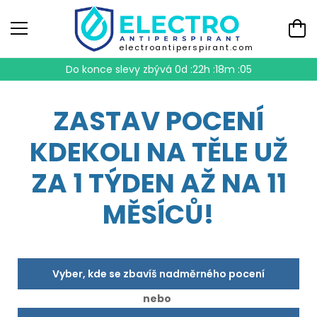
electroantiperspirant.com
Do konce slevy zbývá
0d :22h :18m :04
ZASTAV POCENÍ
KDEKOLI NA TĚLE UŽ
ZA 1 TÝDEN AŽ NA 11
MĚSÍCŮ!
Vyber, kde se zbavíš nadměrného pocení
nebo