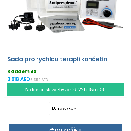
Sada pro rychlou terapii končetin
Skladem 4x
3 518 AED
6 558 AED
0d :22h :18m :04
Do konce slevy zbývá
DO KOŠÍKU