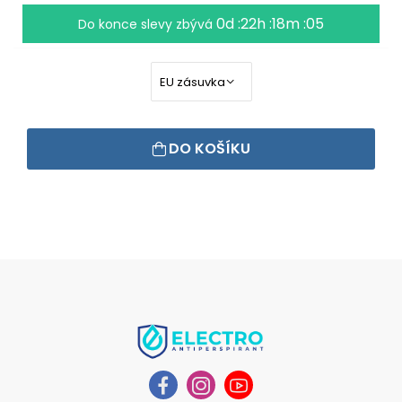
0d :22h :18m :04
Do konce slevy zbývá
DO KOŠÍKU