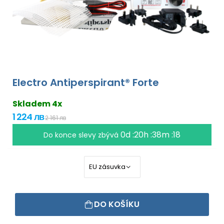
Electro Antiperspirant® Forte
Skladem 4x
1 224 лв
2 161 лв
0d :20h :38m :17
Do konce slevy zbývá
DO KOŠÍKU