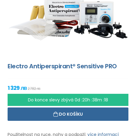
Electro Antiperspirant® Sensitive PRO
1 329 лв
2 782 лв
Do konce slevy zbývá
0d :20h :38m :17
DO KOŠÍKU
Použitelnost na ruce, nohy a podpaží:
více informací