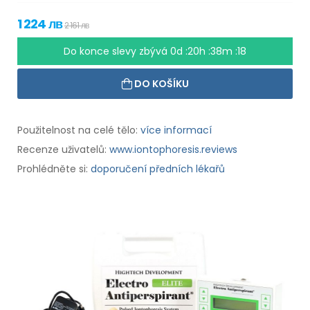
1 224 лв
2 161 лв
Do konce slevy zbývá
0d :20h :38m :17
DO KOŠÍKU
Použitelnost na celé tělo:
více informací
Recenze uživatelů:
www.iontophoresis.reviews
Prohlédněte si:
doporučení předních lékařů