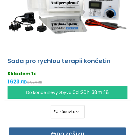
Sada pro rychlou terapii končetin
Skladem 1x
1 623 лв
3 024 лв
0d :20h :38m :17
Do konce slevy zbývá
DO KOŠÍKU