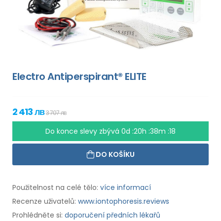
Electro Antiperspirant® ELITE
2 413 лв
3 707 лв
Do konce slevy zbývá
0d :20h :38m :17
DO KOŠÍKU
Použitelnost na celé tělo:
více informací
Recenze uživatelů:
www.iontophoresis.reviews
Prohlédněte si:
doporučení předních lékařů