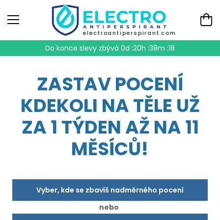
electroantiperspirant.com
Do konce slevy zbývá
0d :20h :38m :17
ZASTAV POCENÍ
KDEKOLI NA TĚLE UŽ
ZA 1 TÝDEN AŽ NA 11
MĚSÍCŮ!
Vyber, kde se zbavíš nadměrného pocení
nebo