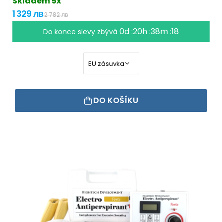
Skladem 5x
1 329 лв
2 782 лв
0d :20h :38m :17
Do konce slevy zbývá
DO KOŠÍKU