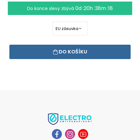
0d :20h :38m :17
Do konce slevy zbývá
DO KOŠÍKU