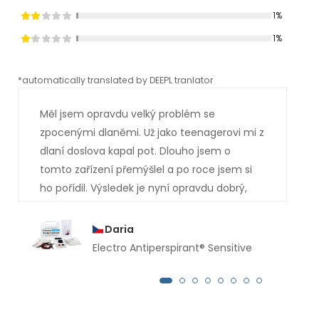
1%
1%
*automatically translated by DEEPL tranlator
*aut
Měl jsem opravdu velký problém se
zpocenými dlaněmi. Už jako teenagerovi mi z
dlaní doslova kapal pot. Dlouho jsem o
tomto zařízení přemýšlel a po roce jsem si
ho pořídil. Výsledek je nyní opravdu dobrý,
měl jsem si ho koupit mnohem dříve. Už
několik měsíců mi z rukou neukápla ani
Daria
kapka potu.
Electro Antiperspirant® Sensitive