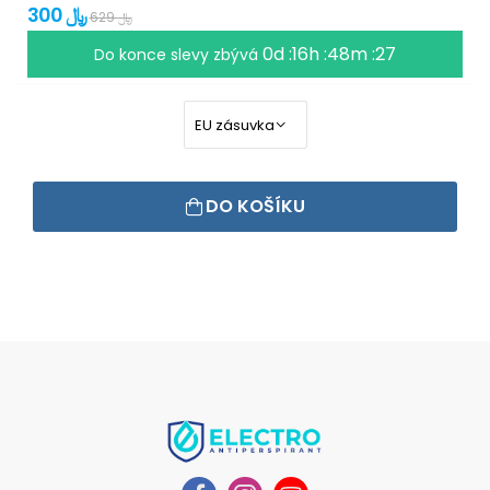
300 ﷼
629 ﷼
0d :16h :48m :27
Do konce slevy zbývá
DO KOŠÍKU