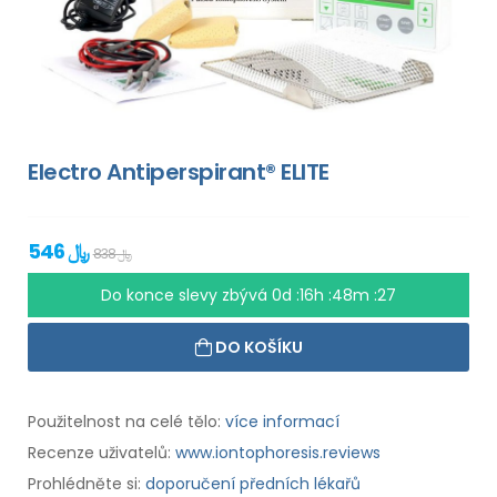
Electro Antiperspirant® ELITE
546 ﷼
838 ﷼
Do konce slevy zbývá
0d :16h :48m :27
DO KOŠÍKU
Použitelnost na celé tělo:
více informací
Recenze uživatelů:
www.iontophoresis.reviews
Prohlédněte si:
doporučení předních lékařů