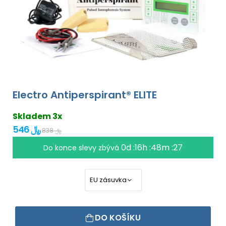
Electro Antiperspirant® ELITE
Skladem 3x
546 ﷼
838 ﷼
0d :16h :48m :27
Do konce slevy zbývá
DO KOŠÍKU