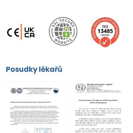
Posudky lékařů