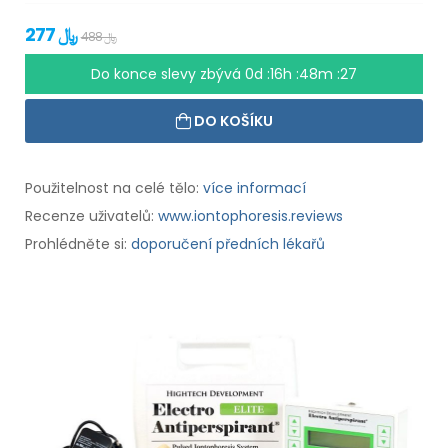
277 ﷼
488 ﷼
Do konce slevy zbývá
0d :16h :48m :27
DO KOŠÍKU
Použitelnost na celé tělo:
více informací
Recenze uživatelů:
www.iontophoresis.reviews
Prohlédněte si:
doporučení předních lékařů