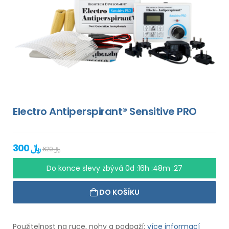
Electro Antiperspirant® Sensitive PRO
300 ﷼
629 ﷼
Do konce slevy zbývá
0d :16h :48m :27
DO KOŠÍKU
Použitelnost na ruce, nohy a podpaží:
více informací