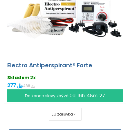
Electro Antiperspirant® Forte
Skladem 2x
277 ﷼
488 ﷼
0d :16h :48m :27
Do konce slevy zbývá