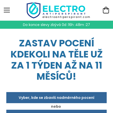
electroantiperspirant.com
Do konce slevy zbývá
0d :16h :48m :27
ZASTAV POCENÍ
KDEKOLI NA TĚLE UŽ
ZA 1 TÝDEN AŽ NA 11
MĚSÍCŮ!
Vyber, kde se zbavíš nadměrného pocení
nebo