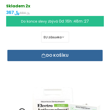
Skladem 2x
367 ﷼
684 ﷼
0d :16h :48m :27
Do konce slevy zbývá
DO KOŠÍKU