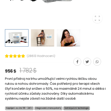
(28613 Hodnocení)
1 782 $
956 $
První přístroj na trhu umožňující velmi rychlou léčbu obou
rukou a nohou dohromady. Čas potřebný pro terapii všech
čtyř končetin byl snížen o 50%, na maximálně 24 minut a délka i
rychlost účinku zůstaly zachovány. Díky automatickému
systému nejste závislí na žádné další osobě.
Napájení ze sítě 100 – 240 V
Integrovaná změna polarity
Šetrná pulzní technologie