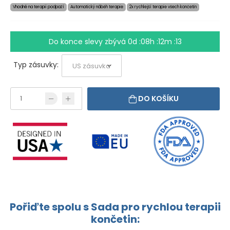
Vhodné na terapii podpaží
Automatický náběh terapie
2x rychlejší terapie všech končetin
Do konce slevy zbývá
0d :08h :12m :12
Typ zásuvky:
DO KOŠÍKU
Pořiďte spolu s Sada pro rychlou terapii
končetin: