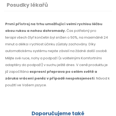
Posudky lékařů
První přístroj na trhu umožňující velmi rychlou léčbu
obou rukou a nohou dohromady.
Čas potřebný
pro
terapii
všech čtyř končetin byl snížen o 50%,
na maximálně
24
minut a délka i rychlost účinku zůstaly zachovány. Díky
automatickému systému nejste závislí na žádné další osobě.
Mějte své ruce, nohy a podpaží (s volitelnými Komfortními
adaptéry do podpaží) v suchu ještě dnes. V ceně produktu je
již započítána
expresní přeprava po celém světě a
záruka vrácení peněz
v případě
nespokojenosti
. Návod k
použití
ve Vašem jazyce.
Doporučujeme také