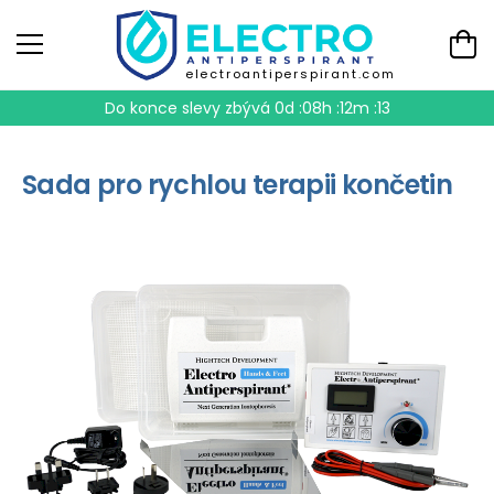
electroantiperspirant.com
Do konce slevy zbývá
0d :08h :12m :12
Sada pro rychlou terapii končetin