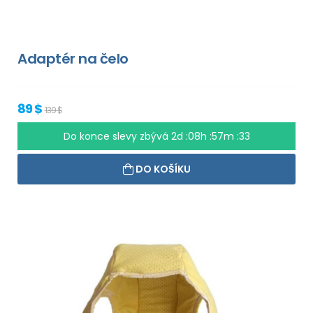
Adaptér na čelo
89 $
139 $
Do konce slevy zbývá
2d :08h :57m :33
DO KOŠÍKU