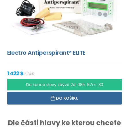
Electro Antiperspirant® ELITE
1 422 $
2 184 $
Do konce slevy zbývá
2d :08h :57m :33
DO KOŠÍKU
Dle části hlavy ke kterou chcete