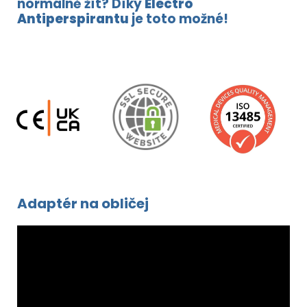
normálně žít? Díky
Electro
Antiperspirantu
je toto možné!
Adaptér na obličej