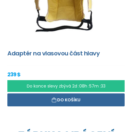
Adaptér na vlasovou část hlavy
239 $
Do konce slevy zbývá
2d :08h :57m :33
DO KOŠÍKU