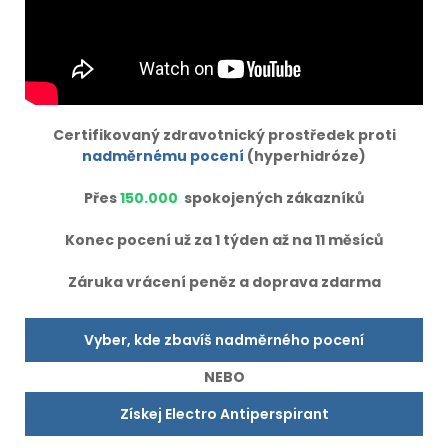
Certifikovaný zdravotnický prostředek proti
nadměrnému pocení
(hyperhidróze)
Přes
150.000
spokojených zákazníků
Konec pocení už za 1 týden až na 11 měsíců
Záruka vrácení peněz a doprava zdarma
Vyber, kde zbavíš nadměrného pocení
NEBO
Získej Electro Antiperspirant