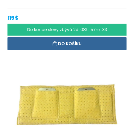
119 $
Do konce slevy zbývá
2d :08h :57m :33
DO KOŠÍKU