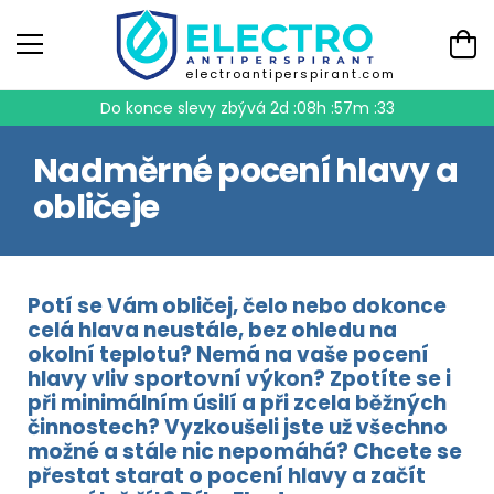
electroantiperspirant.com
Do konce slevy zbývá
2d :08h :57m :33
Nadměrné pocení hlavy a
obličeje
Potí se Vám obličej, čelo nebo dokonce
celá hlava neustále, bez ohledu na
okolní teplotu? Nemá na vaše pocení
hlavy vliv sportovní výkon? Zpotíte se i
při minimálním úsilí a při zcela běžných
činnostech? Vyzkoušeli jste už všechno
možné a stále nic nepomáhá? Chcete se
přestat starat o pocení hlavy a začít