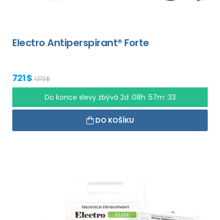
Electro Antiperspirant® Forte
721 $
1 273 $
Do konce slevy zbývá
2d :08h :57m :33
DO KOŠÍKU