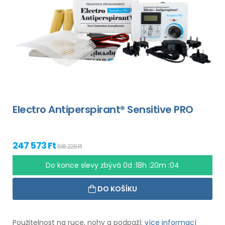
Electro Antiperspirant® Sensitive PRO
247 573 Ft
518 228 Ft
Do konce slevy zbývá
0d :18h :20m :04
DO KOŠÍKU
Použitelnost na ruce, nohy a podpaží:
více informací