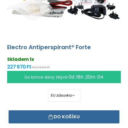
Electro Antiperspirant® Forte
Skladem 1x
227 970 Ft
402 504 Ft
0d :18h :20m :04
Do konce slevy zbývá
DO KOŠÍKU