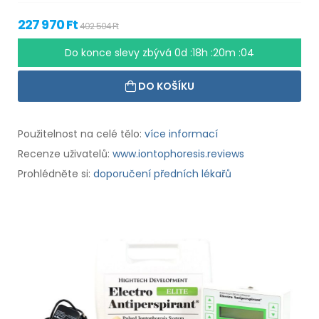
227 970 Ft
402 504 Ft
Do konce slevy zbývá
0d :18h :20m :04
DO KOŠÍKU
Použitelnost na celé tělo:
více informací
Recenze uživatelů:
www.iontophoresis.reviews
Prohlédněte si:
doporučení předních lékařů