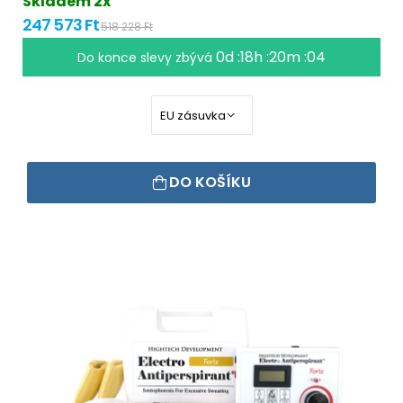
Skladem 2x
247 573 Ft
518 228 Ft
0d :18h :20m :04
Do konce slevy zbývá
DO KOŠÍKU