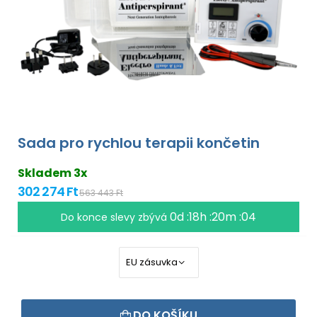
Sada pro rychlou terapii končetin
Skladem 3x
302 274 Ft
563 443 Ft
0d :18h :20m :04
Do konce slevy zbývá
DO KOŠÍKU