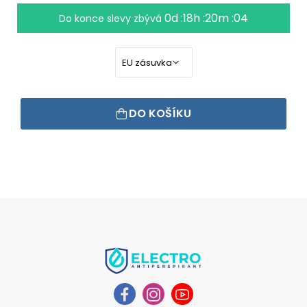
0d :18h :20m :04
Do konce slevy zbývá
DO KOŠÍKU