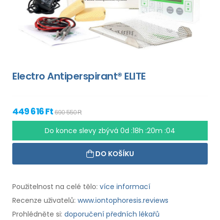
Electro Antiperspirant® ELITE
449 616 Ft
690 550 Ft
Do konce slevy zbývá
0d :18h :20m :04
DO KOŠÍKU
Použitelnost na celé tělo:
více informací
Recenze uživatelů:
www.iontophoresis.reviews
Prohlédněte si:
doporučení předních lékařů