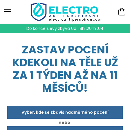
electroantiperspirant.com
Do konce slevy zbývá
0d :18h :20m :04
ZASTAV POCENÍ
KDEKOLI NA TĚLE UŽ
ZA 1 TÝDEN AŽ NA 11
MĚSÍCŮ!
Vyber, kde se zbavíš nadměrného pocení
nebo