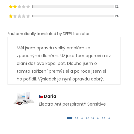
1%
1%
*automatically translated by DEEPL tranlator
*aut
Měl jsem opravdu velký problém se
zpocenými dlaněmi. Už jako teenagerovi mi z
dlaní doslova kapal pot. Dlouho jsem o
tomto zařízení přemýšlel a po roce jsem si
ho pořídil. Výsledek je nyní opravdu dobrý,
měl jsem si ho koupit mnohem dříve. Už
několik měsíců mi z rukou neukápla ani
Daria
kapka potu.
Electro Antiperspirant® Sensitive