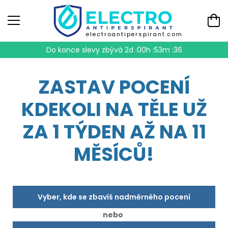
electroantiperspirant.com
Do konce slevy zbývá
2d :00h :53m :35
ZASTAV POCENÍ
KDEKOLI NA TĚLE UŽ
ZA 1 TÝDEN AŽ NA 11
MĚSÍCŮ!
Vyber, kde se zbavíš nadměrného pocení
nebo