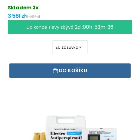
Skladem 3x
3 561 zł
6 637 zł
2d :00h :53m :35
Do konce slevy zbývá
DO KOŠÍKU