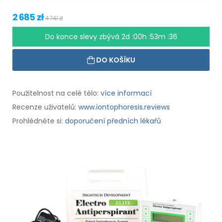
2 685 zł
4 741 zł
Do konce slevy zbývá
2d :00h :53m :35
DO KOŠÍKU
Použitelnost na celé tělo:
více informací
Recenze uživatelů:
www.iontophoresis.reviews
Prohlédněte si:
doporučení předních lékařů