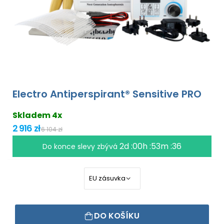
Electro Antiperspirant® Sensitive PRO
Skladem 4x
2 916 zł
6 104 zł
2d :00h :53m :35
Do konce slevy zbývá
DO KOŠÍKU