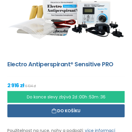
Electro Antiperspirant® Sensitive PRO
2 916 zł
6 104 zł
Do konce slevy zbývá
2d :00h :53m :35
DO KOŠÍKU
Použitelnost na ruce, nohy a podpaží:
více informací