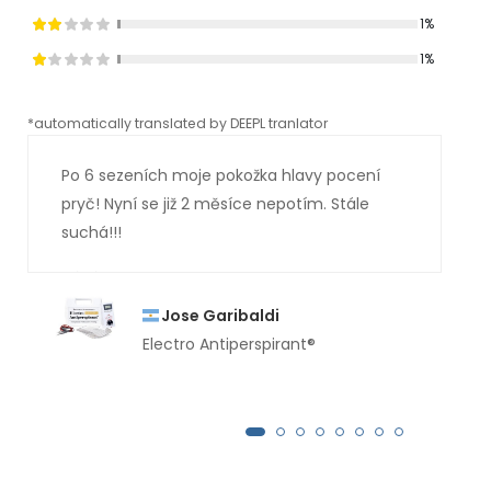
1%
1%
*automatically translated by DEEPL tranlator
*aut
Po 6 sezeních moje pokožka hlavy pocení
pryč! Nyní se již 2 měsíce nepotím. Stále
suchá!!!
Jose Garibaldi
Electro Antiperspirant®