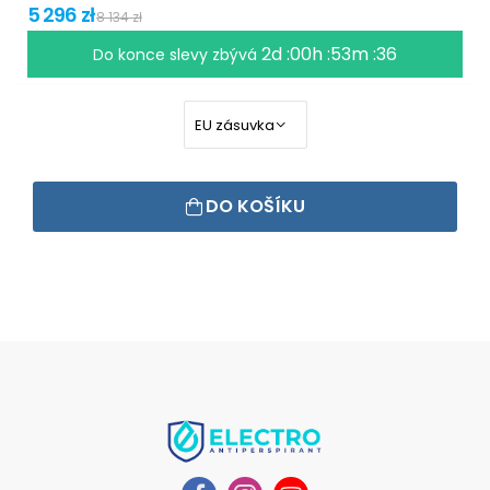
5 296 zł
8 134 zł
2d :00h :53m :35
Do konce slevy zbývá
DO KOŠÍKU