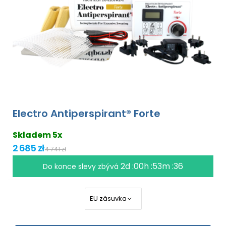
Electro Antiperspirant® Forte
Skladem 5x
2 685 zł
4 741 zł
2d :00h :53m :35
Do konce slevy zbývá