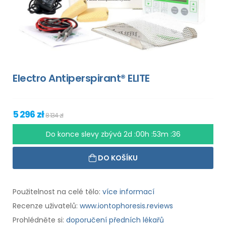
Electro Antiperspirant® ELITE
5 296 zł
8 134 zł
Do konce slevy zbývá
2d :00h :53m :35
DO KOŠÍKU
Použitelnost na celé tělo:
více informací
Recenze uživatelů:
www.iontophoresis.reviews
Prohlédněte si:
doporučení předních lékařů