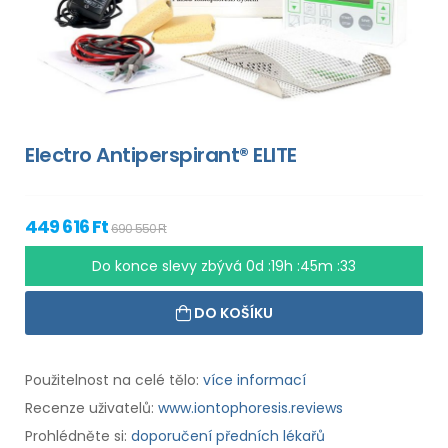
Electro Antiperspirant® ELITE
449 616 Ft
690 550 Ft
Do konce slevy zbývá
0d :19h :45m :33
DO KOŠÍKU
Použitelnost na celé tělo:
více informací
Recenze uživatelů:
www.iontophoresis.reviews
Prohlédněte si:
doporučení předních lékařů