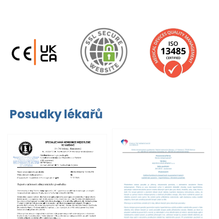
Posudky lékařů