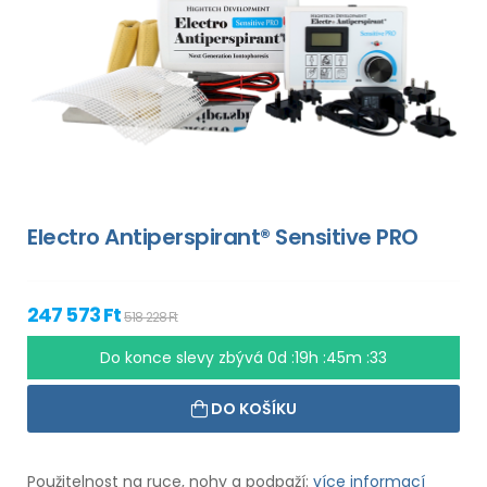
Electro Antiperspirant® Sensitive PRO
247 573 Ft
518 228 Ft
Do konce slevy zbývá
0d :19h :45m :33
DO KOŠÍKU
Použitelnost na ruce, nohy a podpaží:
více informací