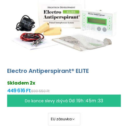
Electro Antiperspirant® ELITE
Skladem 2x
449 616 Ft
690 550 Ft
0d :19h :45m :33
Do konce slevy zbývá