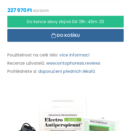
227 970 Ft
402 504 Ft
Do konce slevy zbývá
0d :19h :45m :33
DO KOŠÍKU
Použitelnost na celé tělo:
více informací
Recenze uživatelů:
www.iontophoresis.reviews
Prohlédněte si:
doporučení předních lékařů