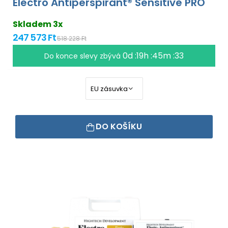
Electro Antiperspirant® Sensitive PRO
Skladem 3x
247 573 Ft
518 228 Ft
0d :19h :45m :33
Do konce slevy zbývá
DO KOŠÍKU