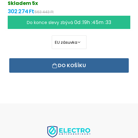
Skladem 5x
302 274 Ft
563 443 Ft
0d :19h :45m :33
Do konce slevy zbývá
DO KOŠÍKU