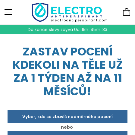
electroantiperspirant.com
Do konce slevy zbývá
0d :19h :45m :33
ZASTAV POCENÍ
KDEKOLI NA TĚLE UŽ
ZA 1 TÝDEN AŽ NA 11
MĚSÍCŮ!
Vyber, kde se zbavíš nadměrného pocení
nebo