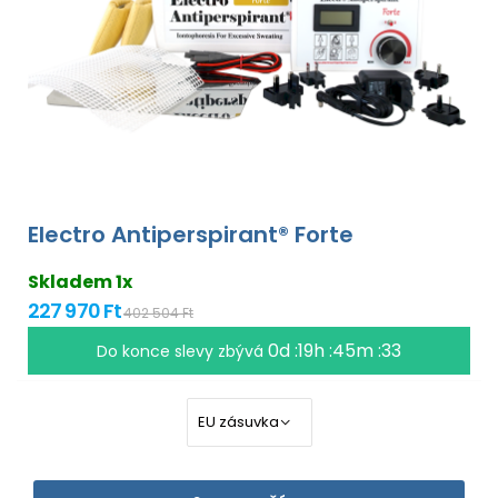
Electro Antiperspirant® Forte
Skladem 1x
227 970 Ft
402 504 Ft
0d :19h :45m :33
Do konce slevy zbývá