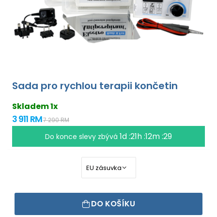
Sada pro rychlou terapii končetin
Skladem 1x
3 911 RM
7 290 RM
1d :21h :12m :29
Do konce slevy zbývá
DO KOŠÍKU