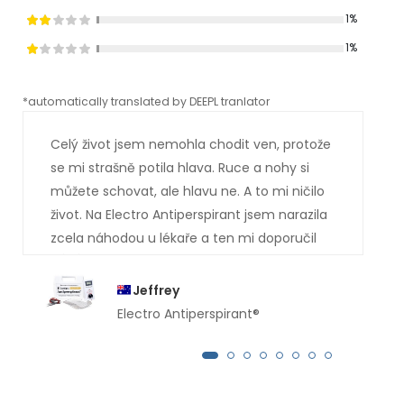
1%
1%
*automatically translated by DEEPL tranlator
*aut
Celý život jsem nemohla chodit ven, protože
se mi strašně potila hlava. Ruce a nohy si
můžete schovat, ale hlavu ne. A to mi ničilo
život. Na Electro Antiperspirant jsem narazila
zcela náhodou u lékaře a ten mi doporučil
vás. Asi už tušíte, jak to dopadlo. Jsem
absolutně suchá . Ty potůčky potu, které mi
Jeffrey
dříve stékaly po obličeji, jsou pryč. Moc vám
Electro Antiperspirant®
děkuji.