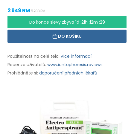
2 949 RM
5 208 RM
Do konce slevy zbývá
1d :21h :12m :29
DO KOŠÍKU
Použitelnost na celé tělo:
více informací
Recenze uživatelů:
www.iontophoresis.reviews
Prohlédněte si:
doporučení předních lékařů