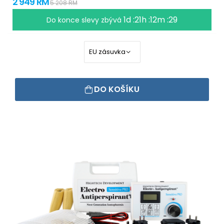
2 949 RM
5 208 RM
1d :21h :12m :29
Do konce slevy zbývá
DO KOŠÍKU