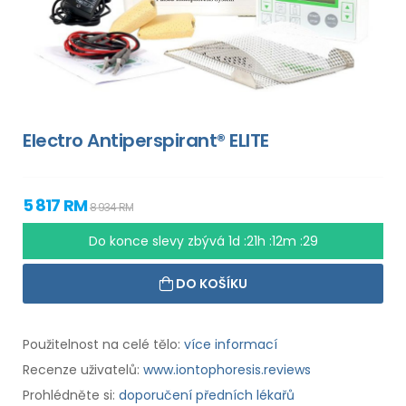
Electro Antiperspirant® ELITE
5 817 RM
8 934 RM
Do konce slevy zbývá
1d :21h :12m :29
DO KOŠÍKU
Použitelnost na celé tělo:
více informací
Recenze uživatelů:
www.iontophoresis.reviews
Prohlédněte si:
doporučení předních lékařů