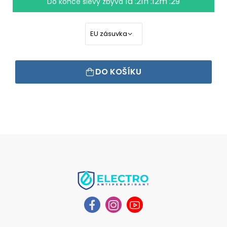
1d :21h :12m :29
Do konce slevy zbývá
DO KOŠÍKU