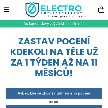
electroantiperspirant.com
Do konce slevy zbývá
1d :21h :12m :29
ZASTAV POCENÍ
KDEKOLI NA TĚLE UŽ
ZA 1 TÝDEN AŽ NA 11
MĚSÍCŮ!
Vyber, kde se zbavíš nadměrného pocení
nebo