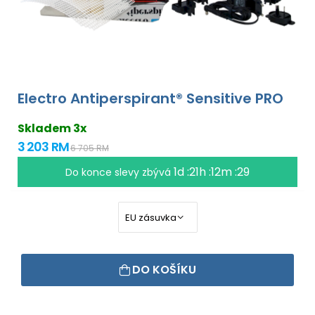
Electro Antiperspirant® Sensitive PRO
Skladem 3x
3 203 RM
6 705 RM
1d :21h :12m :29
Do konce slevy zbývá
DO KOŠÍKU