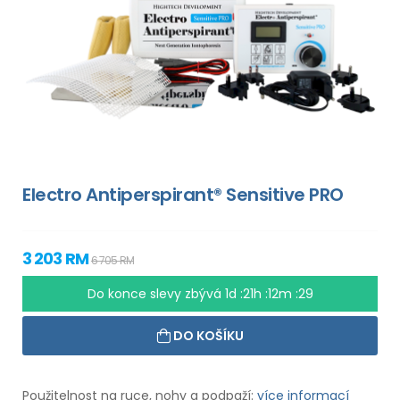
Electro Antiperspirant® Sensitive PRO
3 203 RM
6 705 RM
Do konce slevy zbývá
1d :21h :12m :29
DO KOŠÍKU
Použitelnost na ruce, nohy a podpaží:
více informací