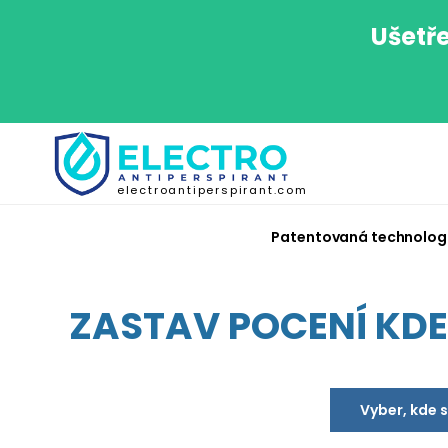
Ušetře
electroantiperspirant.com
Patentovaná technolog
ZASTAV POCENÍ KDEK
Vyber, kde 