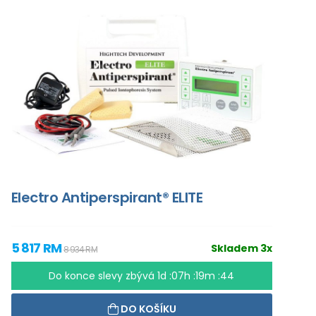
Electro Antiperspirant® ELITE
5 817 RM
Skladem 3x
8 934 RM
Do konce slevy zbývá
1d :07h :19m :43
DO KOŠÍKU