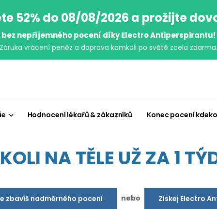
te 52% do 08/08/2026 a prožijte do
bez nepříjemného pocení díky Electro Antiperspirantu!
Záruka vrácení peněz a doprava kamkoli po světě zcela zdarma
ie
Hodnocení lékařů & zákazníků
Konec pocení kdeko
OLI NA TĚLE UŽ ZA 1 TÝD
nebo
se zbavíš nadměrného pocení
Získej Electro A