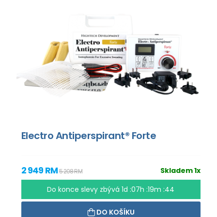
Electro Antiperspirant® Forte
2 949 RM
Skladem 1x
5 208 RM
Do konce slevy zbývá
1d :07h :19m :43
DO KOŠÍKU