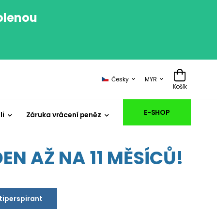
volenou
.
Česky
MYR
Košík
E-SHOP
li
Záruka vrácení peněz
EN AŽ NA 11 MĚSÍCŮ!
ntiperspirant