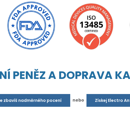
NÍ PENĚZ A DOPRAVA K
nebo
se zbavíš nadměrného pocení
Získej Electro A