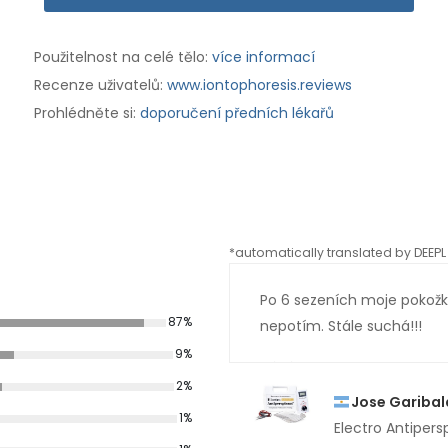
Použitelnost na celé tělo:
více informací
Recenze uživatelů:
www.iontophoresis.reviews
Prohlédněte si:
doporučení předních lékařů
*automatically translated by DEEPL 
Po 6 sezeních moje pokožka
87%
nepotím. Stále suchá!!!
9%
2%
Jose Garibal
1%
Electro Antipers