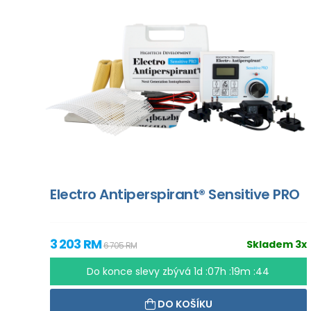
Electro Antiperspirant® Sensitive PRO
3 203 RM
Skladem 3x
6 705 RM
Do konce slevy zbývá
1d :07h :19m :43
DO KOŠÍKU