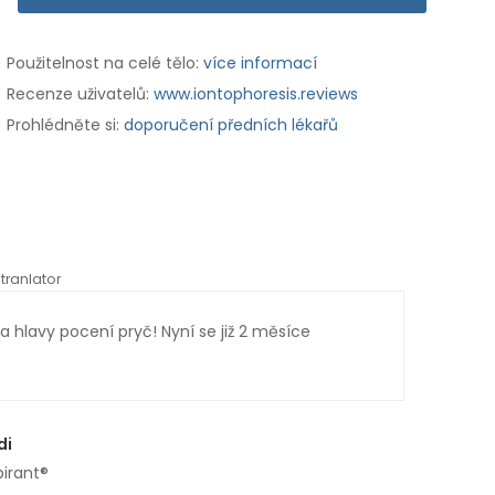
Použitelnost na celé tělo:
více informací
Recenze uživatelů:
www.iontophoresis.reviews
Prohlédněte si:
doporučení předních lékařů
tranlator
*automati
 hlavy pocení pryč! Nyní se již 2 měsíce
Dodá
měsí
di
pirant®