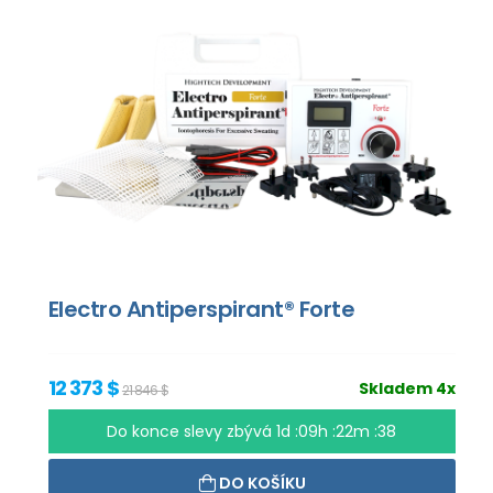
Electro Antiperspirant® Forte
12 373 $
Skladem 4x
21 846 $
Do konce slevy zbývá
1d :09h :22m :36
DO KOŠÍKU