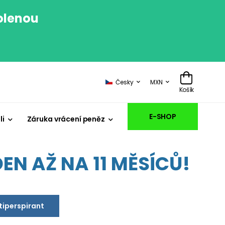
volenou
.
Česky
MXN
Košík
E-SHOP
li
Záruka vrácení peněz
EN AŽ NA 11 MĚSÍCŮ!
ntiperspirant