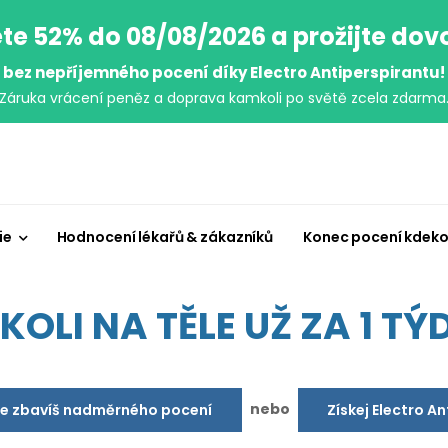
te 52% do 08/08/2026 a prožijte do
bez nepříjemného pocení díky Electro Antiperspirantu!
Záruka vrácení peněz a doprava kamkoli po světě zcela zdarma
ie
Hodnocení lékařů & zákazníků
Konec pocení kdeko
OLI NA TĚLE UŽ ZA 1 TÝD
nebo
se zbavíš nadměrného pocení
Získej Electro A