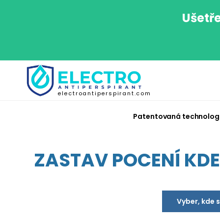
Ušetře
electroantiperspirant.com
Patentovaná technolog
ZASTAV POCENÍ KDEK
Vyber, kde 