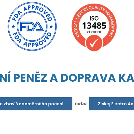
NÍ PENĚZ A DOPRAVA K
nebo
se zbavíš nadměrného pocení
Získej Electro A