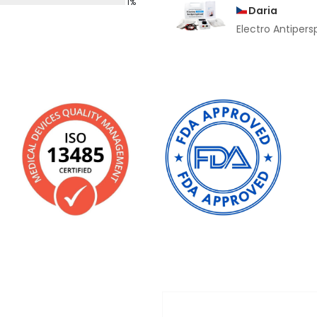
1%
Daria
Electro Antipers