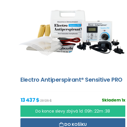
Electro Antiperspirant® Sensitive PRO
13 437 $
Skladem 1x
28 126 $
Do konce slevy zbývá
1d :09h :22m :36
DO KOŠÍKU