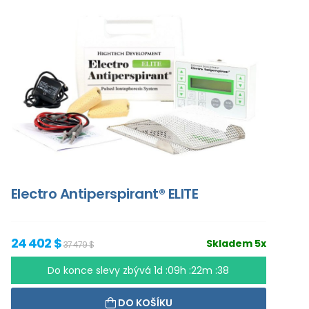
Electro Antiperspirant® ELITE
24 402 $
Skladem 5x
37 479 $
Do konce slevy zbývá
1d :09h :22m :36
DO KOŠÍKU