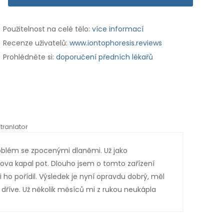
Použitelnost na celé tělo:
více informací
Recenze uživatelů:
www.iontophoresis.reviews
Prohlédněte si:
doporučení předních lékařů
tranlator
*automati
oblém se zpocenými dlaněmi. Už jako
Je n
lova kapal pot. Dlouho jsem o tomto zařízení
že E
 ho pořídil. Výsledek je nyní opravdu dobrý, měl
troj
dříve. Už několik měsíců mi z rukou neukápla