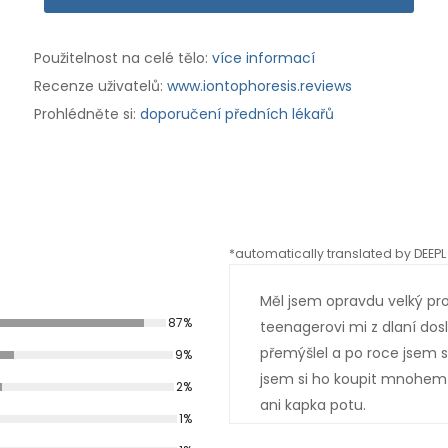
Použitelnost na celé tělo:
více informací
Recenze uživatelů:
www.iontophoresis.reviews
Prohlédněte si:
doporučení předních lékařů
*automatically translated by DEEPL 
Měl jsem opravdu velký pr
87%
teenagerovi mi z dlaní dos
přemýšlel a po roce jsem si
9%
jsem si ho koupit mnohem 
2%
ani kapka potu.
1%