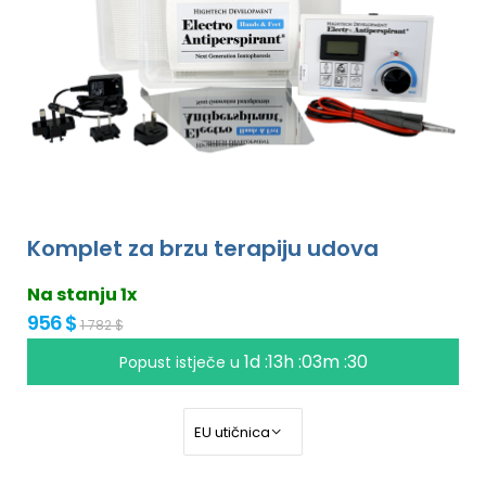
Komplet za brzu terapiju udova
Na stanju 1x
956 $
1 782 $
1d :13h :03m :30
Popust istječe u