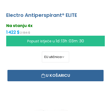
Electro Antiperspirant® ELITE
Na stanju 4x
1 422 $
2 184 $
1d :13h :03m :30
Popust istječe u
U KOŠARICU