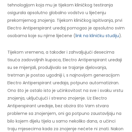
tehnologijom koja mu je tijekom kliničkog testiranja
osigurala apsolutno globalno vodstvo u liječenju
prekomjernog znojenja. Tijekom kliničkog ispitivanja, prvi
Electro Antiperspirant uređaj pomogao je apsolutno svim
osobama koje su njime liječene (
link na kliničku studiju
).
Tijekom vremena, a također i zahvaljujući desecima
tisuća zadovoljnih kupaca, Electro Antiperspirant uređaji
su se mijenjali, produljivalo se trajanje djelovanja,
tretman je postao ugodniji i, s najnovijom generacijom
Electro Antiperspirant uređaja, potpuno automatiziran.
Ono što je ostalo isto je učinkovitost na sve i svaku vrstu
znojenja, uključujući i stresno znojenje. Uz Electro
Antiperspirant uređaje, bez obzira što Vam stvara
probleme sa znojenjem, oni ga potpuno zaustavljaju na
bilo kojem dijelu tijela u samo nekoliko dana, a učinci
traju mjesecima kada za znojenje nećete ni znati. Nakon