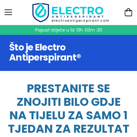
electroantiperspirant.com
Popust istječe u
1d :13h :03m :30
Što je Electro
Antiperspirant®
PRESTANITE SE
ZNOJITI BILO GDJE
NA TIJELU ZA SAMO 1
TJEDAN ZA REZULTAT