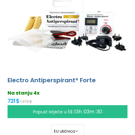
Electro Antiperspirant® Forte
Na stanju 4x
721 $
1 273 $
1d :13h :03m :30
Popust istječe u