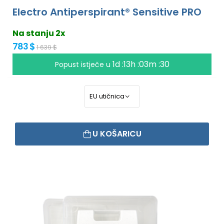
Electro Antiperspirant® Sensitive PRO
Na stanju 2x
783 $
1 639 $
1d :13h :03m :30
Popust istječe u
U KOŠARICU