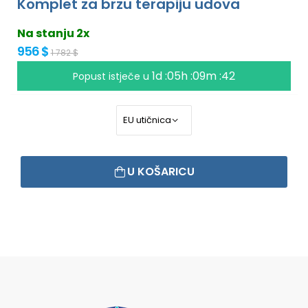
Komplet za brzu terapiju udova
Na stanju 2x
956 $
1 782 $
1d :05h :09m :41
Popust istječe u
U KOŠARICU