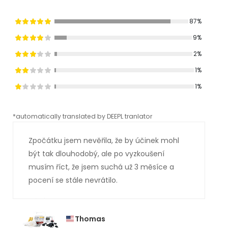
87%
9%
2%
1%
1%
*automatically translated by DEEPL tranlator
*aut
Zpočátku jsem nevěřila, že by účinek mohl
být tak dlouhodobý, ale po vyzkoušení
musím říct, že jsem suchá už 3 měsíce a
pocení se stále nevrátilo.
Thomas