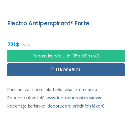
Electro Antiperspirant® Forte
721 $
1 273 $
Popust istječe u
1d :05h :09m :41
U KOŠARICU
Primjenjivost na cijelo tijelo:
više informacija
Recenze uživatelů:
www.iontophoresis.reviews
Recenzije korisnika:
doporučení předních lékařů