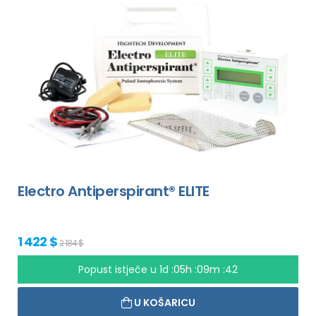
Electro Antiperspirant® ELITE
1 422 $
2 184 $
Popust istječe u
1d :05h :09m :41
U KOŠARICU