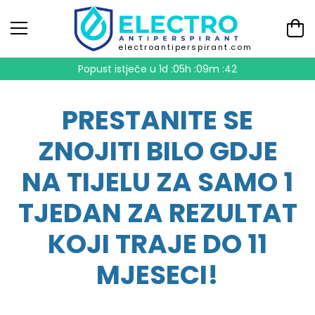
electroantiperspirant.com
Popust istječe u
1d :05h :09m :41
PRESTANITE SE
ZNOJITI BILO GDJE
NA TIJELU ZA SAMO 1
TJEDAN ZA REZULTAT
KOJI TRAJE DO 11
MJESECI!