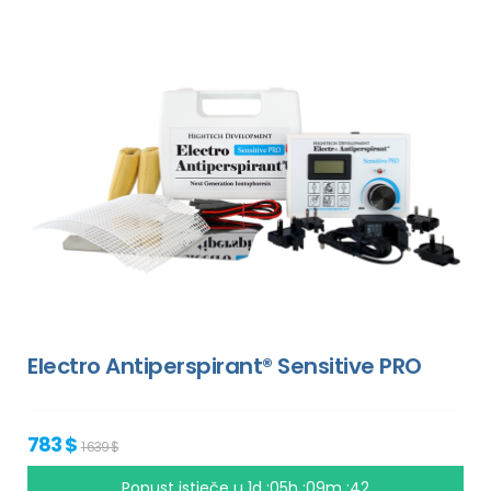
Electro Antiperspirant® Sensitive PRO
783 $
1 639 $
Popust istječe u
1d :05h :09m :41