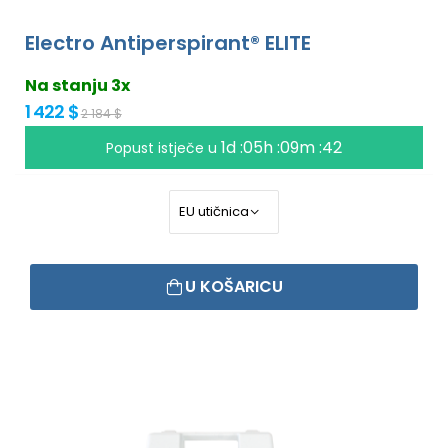
Electro Antiperspirant® ELITE
Na stanju 3x
1 422 $
2 184 $
1d :05h :09m :41
Popust istječe u
U KOŠARICU