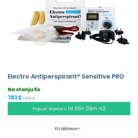
Electro Antiperspirant® Sensitive PRO
Na stanju 5x
783 $
1 639 $
1d :05h :09m :41
Popust istječe u