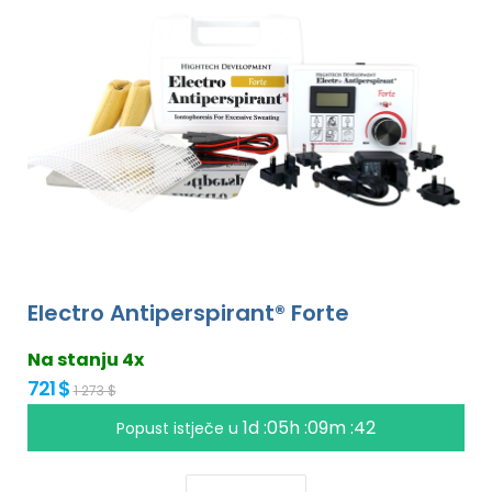
Electro Antiperspirant® Forte
Na stanju 4x
721 $
1 273 $
1d :05h :09m :41
Popust istječe u