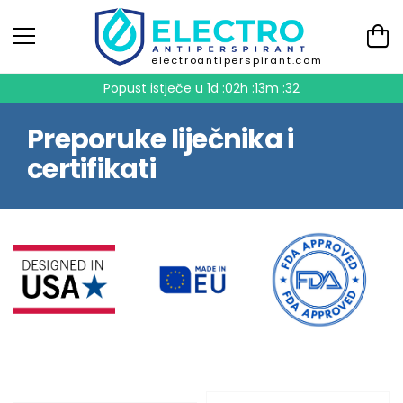
electroantiperspirant.com
Popust istječe u
1d :02h :13m :31
Preporuke liječnika i
certifikati