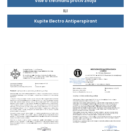
Više o tretmanu protiv znoja
ILI
Kupite Electro Antiperspirant