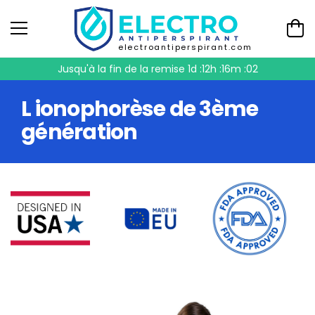
electroantiperspirant.com
Jusqu'à la fin de la remise
1d :12h :16m :01
L ionophorèse de 3ème
génération