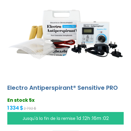
Electro Antiperspirant® Sensitive PRO
En stock 5x
1 334 $
2 792 $
1d :12h :16m :01
Jusqu'à la fin de la remise