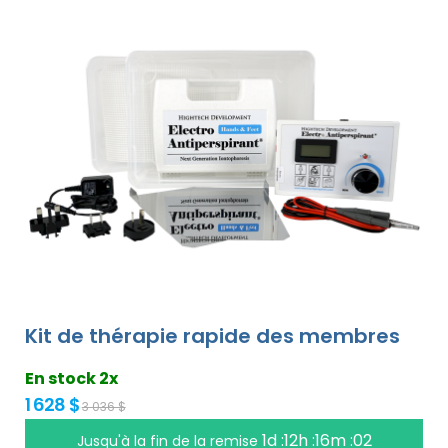
Kit de thérapie rapide des membres
En stock 2x
1 628 $
3 036 $
1d :12h :16m :01
Jusqu'à la fin de la remise