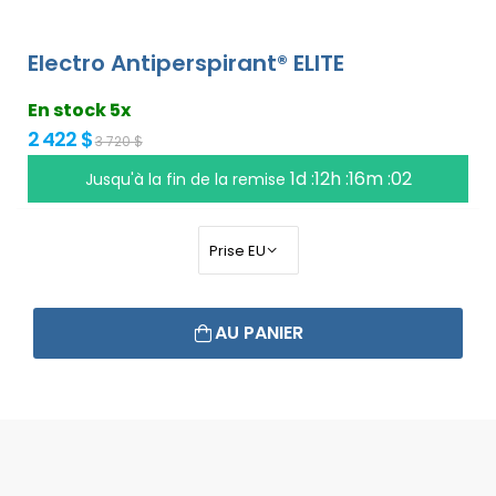
Electro Antiperspirant® ELITE
En stock 5x
2 422 $
3 720 $
1d :12h :16m :01
Jusqu'à la fin de la remise
AU PANIER