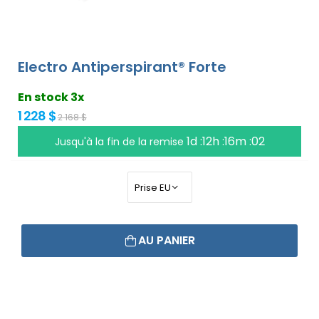
Electro Antiperspirant® Forte
En stock 3x
1 228 $
2 168 $
1d :12h :16m :01
Jusqu'à la fin de la remise
AU PANIER