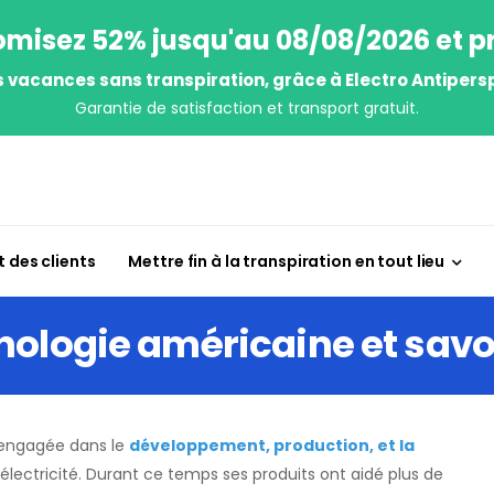
misez 52% jusqu'au 08/08/2026 et pr
s vacances sans transpiration, grâce à Electro Antipersp
Garantie de satisfaction et transport gratuit.
 des clients
Mettre fin à la transpiration en tout lieu
nologie américaine et savo
 engagée dans le
développement, production, et la
’électricité. Durant ce temps ses produits ont aidé plus de