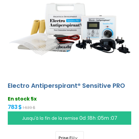
Electro Antiperspirant® Sensitive PRO
En stock 5x
783 $
1 639 $
0d :18h :05m :06
Jusqu'à la fin de la remise