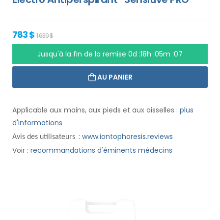
783 $
1 639 $
Jusqu'à la fin de la remise
0d :18h :05m :06
AU PANIER
Applicable aux mains, aux pieds et aux aisselles :
plus
d'informations
:
www.iontophoresis.reviews
Avis des utilisateurs
Voir :
recommandations d'éminents médecins