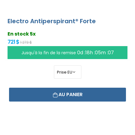
Electro Antiperspirant® Forte
En stock 5x
721 $
1 273 $
0d :18h :05m :06
Jusqu'à la fin de la remise
AU PANIER