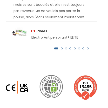
mois se sont écoulés et elle n'est toujours
pas revenue. Je ne voulais pas porter la
poisse, alors j'écris seulement maintenant.
Comment dois-je procéder lorsque la
transpiration commence à réapparaître,
James
merci de votre réponse.
Electro Antiperspirant® ELITE