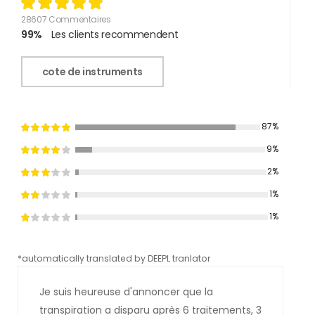
28607 Commentaires
99%
Les clients recommendent
cote de instruments
87%
9%
2%
1%
1%
*automatically translated by DEEPL tranlator
*aut
Je suis heureuse d'annoncer que la
transpiration a disparu après 6 traitements, 3