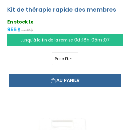
Kit de thérapie rapide des membres
En stock 1x
956 $
1 782 $
0d :18h :05m :06
Jusqu'à la fin de la remise
AU PANIER