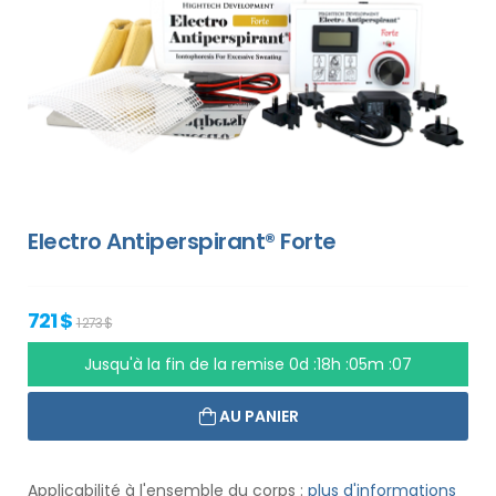
Electro Antiperspirant® Forte
721 $
1 273 $
Jusqu'à la fin de la remise
0d :18h :05m :06
AU PANIER
Applicabilité à l'ensemble du corps :
plus d'informations