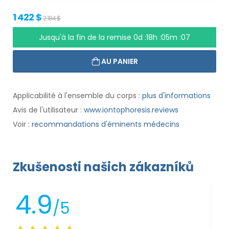
1 422 $
2 184 $
Jusqu'à la fin de la remise
0d :18h :05m :06
AU PANIER
Applicabilité à l'ensemble du corps :
plus d'informations
Avis de l'utilisateur :
www.iontophoresis.reviews
Voir :
recommandations d'éminents médecins
Zkušenosti našich zákazníků
4.9
/5