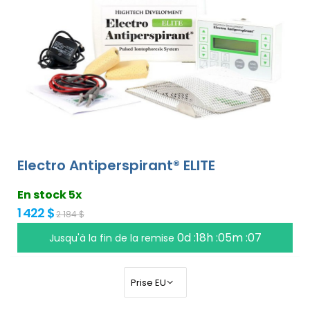
Electro Antiperspirant® ELITE
En stock 5x
1 422 $
2 184 $
0d :18h :05m :06
Jusqu'à la fin de la remise