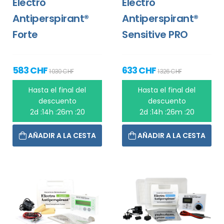
Electro
Electro
Antiperspirant®
Antiperspirant®
Forte
Sensitive PRO
583 CHF
633 CHF
1 030 CHF
1 326 CHF
Hasta el final del
Hasta el final del
descuento
descuento
2d :14h :26m :20
2d :14h :26m :20
AÑADIR A LA CESTA
AÑADIR A LA CESTA