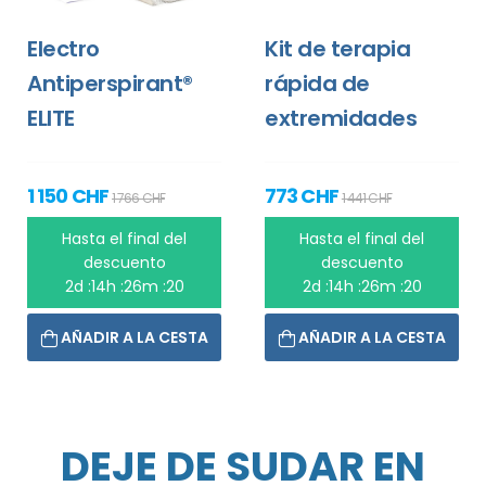
Electro
Kit de terapia
Antiperspirant®
rápida de
ELITE
extremidades
1 150 CHF
773 CHF
1 766 CHF
1 441 CHF
Hasta el final del
Hasta el final del
descuento
descuento
2d :14h :26m :20
2d :14h :26m :20
AÑADIR A LA CESTA
AÑADIR A LA CESTA
DEJE DE SUDAR EN