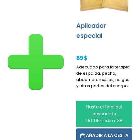
Aplicador
especial
89 $
Adecuado para la terapia
de espalda, pecho,
abdomen, muslos, nalgas
y otras partes del cuerpo.
Hasta el final del
descuento
0d :09h :54m :38
AÑADIR A LA CESTA