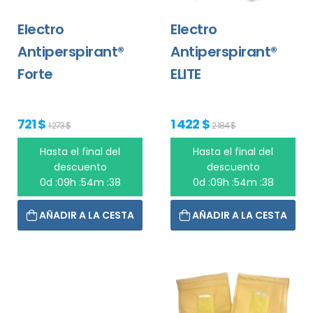
Electro
Electro
Antiperspirant®
Antiperspirant®
Forte
ELITE
721 $
1 422 $
1 273 $
2 184 $
Hasta el final del
Hasta el final del
descuento
descuento
0d :09h :54m :38
0d :09h :54m :38
AÑADIR A LA CESTA
AÑADIR A LA CESTA