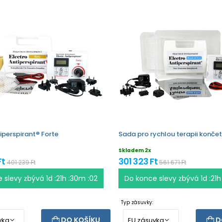
iperspirant® Forte
Sada pro rychlou terapii končet
Skladem 2x
Ft
301 323 Ft
401 239 Ft
561 671 Ft
e slevy zbývá
1d :21h :30m :02
Do konce slevy zbývá
1d :21
Typ zásuvky:
DO KOŠÍKU
D