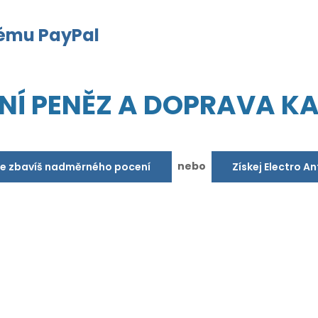
tému PayPal
NÍ PENĚZ A DOPRAVA K
nebo
se zbavíš nadměrného pocení
Získej Electro A