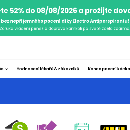
te 52% do 08/08/2026 a prožijte do
bez nepříjemného pocení díky Electro Antiperspirantu!
Záruka vrácení peněz a doprava kamkoli po světě zcela zdarma
ie
Hodnocení lékařů & zákazníků
Konec pocení kdeko