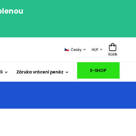
volenou
.
Česky
HUF
Košík
E-SHOP
li
Záruka vrácení peněz