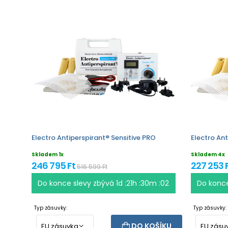
Electro Antiperspirant® Sensitive PRO
Electro Ant
Skladem 1x
Skladem 4x
246 795 Ft
227 253 
516 599 Ft
Do konce slevy zbývá
1d :21h :30m :02
Do konc
Typ zásuvky:
Typ zásuvky:
DO KOŠÍKU