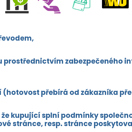
převodem,
tou prostřednictvím zabezpečeného i
ží (hotovost přebírá od zákazníka př
 že kupující splní podmínky společno
vé stránce, resp. stránce poskytova