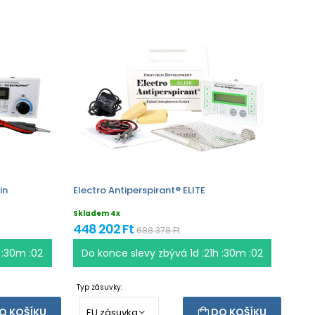
in
Electro Antiperspirant® ELITE
Skladem 4x
448 202 Ft
688 378 Ft
h :30m :02
Do konce slevy zbývá
1d :21h :30m :02
Typ zásuvky:
O KOŠÍKU
DO KOŠÍKU