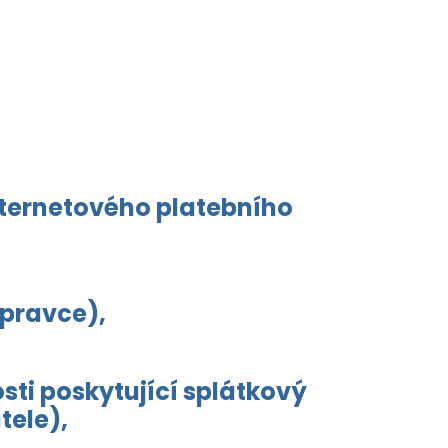
nternetového platebního
epravce),
sti poskytující splátkový
tele),