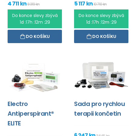
4 711 kn
5 117 kn
8 319 kn
10 710 kn
Do konce slevy zbývá
Do konce slevy zbývá
1d :17h :12m :28
1d :17h :12m :28
DO KOŠÍKU
DO KOŠÍKU
Electro
Sada pro rychlou
Antiperspirant®
terapii končetin
ELITE
6 247 kn
11 645 kn