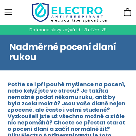
electroantiperspirant.com
Do konce slevy zbývá
1d :17h :12m :28
Nadměrné pocení dlaní
rukou
Potíte se i při pouhé myšlence na pocení,
nebo když jste ve stresu? Je takřka
nemožné podat někomu ruku, aniž by
byla zcela mokrá? Jsou vaše dlaně nejen
zpocené, ale často i velmi studené?
Vyzkoušeli jste už všechno možné a stále
nic nepomáhá? Chcete se přestat starat
o pocení dlaní a začít normálně žít?
Díky
Electro Antiperspirantu
je toto