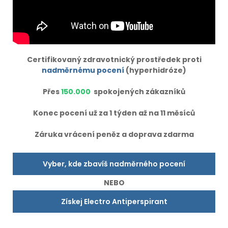
Certifikovaný zdravotnický prostředek proti
nadměrnému pocení
(hyperhidróze)
Přes
150.000
spokojených zákazníků
Konec pocení už za 1 týden až na 11 měsíců
Záruka vrácení peněz a doprava zdarma
Vyber, kde zbavíš nadměrného pocení
NEBO
Získej Electro Antiperspirant