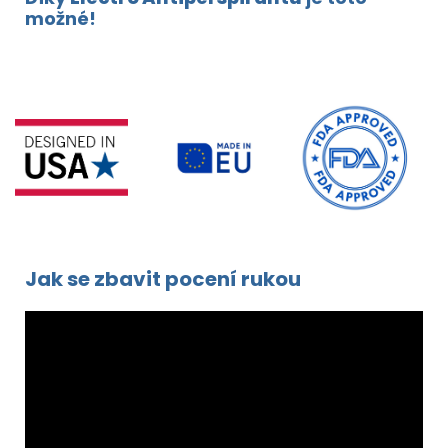
možné!
Jak se zbavit pocení rukou