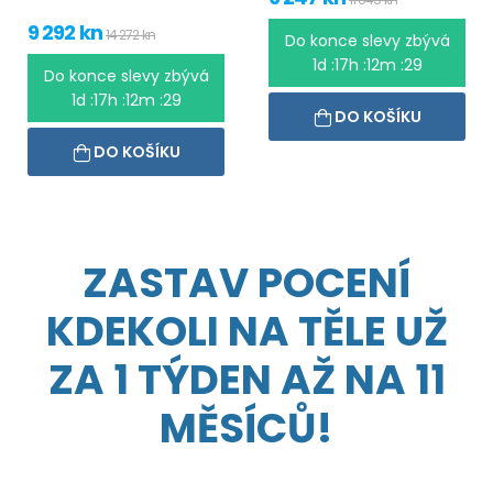
9 292 kn
14 272 kn
Do konce slevy zbývá
1d :17h :12m :28
Do konce slevy zbývá
1d :17h :12m :28
DO KOŠÍKU
DO KOŠÍKU
ZASTAV POCENÍ
KDEKOLI NA TĚLE UŽ
ZA 1 TÝDEN AŽ NA 11
MĚSÍCŮ!