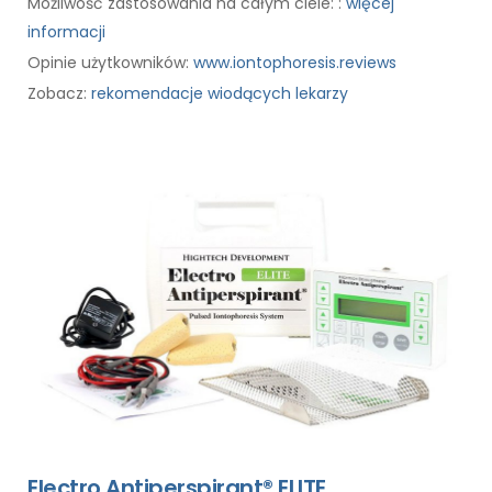
Możliwość zastosowania na całym ciele: :
więcej
informacji
Opinie użytkowników:
www.iontophoresis.reviews
Zobacz:
rekomendacje wiodących lekarzy
Electro Antiperspirant® ELITE