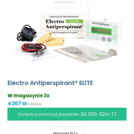
Electro Antiperspirant® ELITE
W magazynie 3x
4 267 ₪
6 554 ₪
3d :00h :52m :17
Do końca promocji pozostało