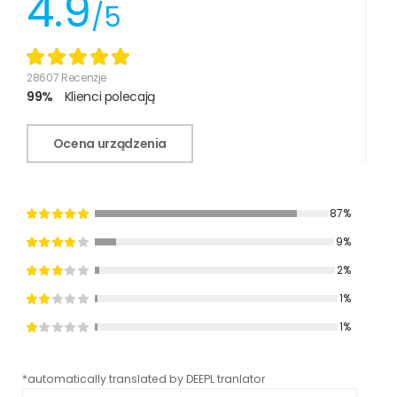
4.9
/5
28607 Recenzje
99%
Klienci polecają
Ocena urządzenia
87%
9%
2%
1%
1%
*automatically translated by DEEPL tranlator
*aut