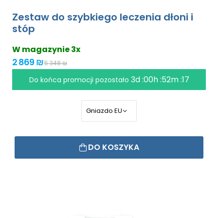
Zestaw do szybkiego leczenia dłoni i
stóp
W magazynie 3x
2 869 ₪
5 348 ₪
3d :00h :52m :17
Do końca promocji pozostało
DO KOSZYKA