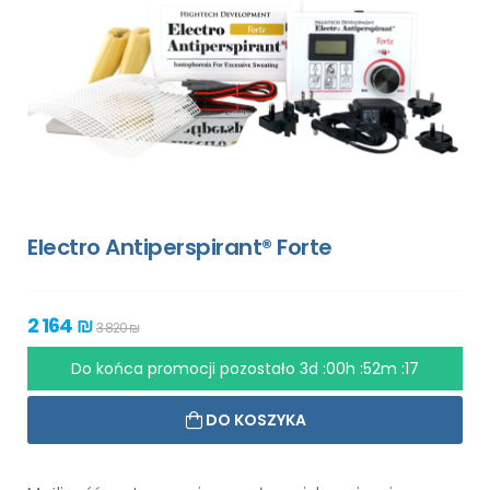
Electro Antiperspirant® Forte
2 164 ₪
3 820 ₪
Do końca promocji pozostało
3d :00h :52m :17
DO KOSZYKA