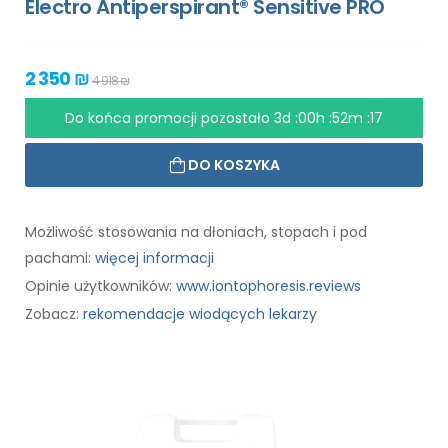
Electro Antiperspirant® Sensitive PRO
2 350 ₪
4 918 ₪
Do końca promocji pozostało
3d :00h :52m :17
DO KOSZYKA
Możliwość stosowania na dłoniach, stopach i pod
pachami:
więcej informacji
Opinie użytkowników:
www.iontophoresis.reviews
Zobacz:
rekomendacje wiodących lekarzy