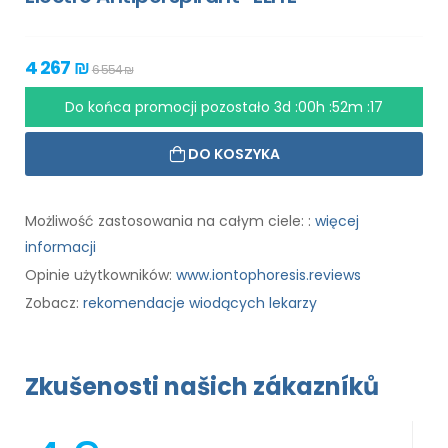
4 267 ₪
6 554 ₪
Do końca promocji pozostało
3d :00h :52m :17
DO KOSZYKA
Możliwość zastosowania na całym ciele: :
więcej
informacji
Opinie użytkowników:
www.iontophoresis.reviews
Zobacz:
rekomendacje wiodących lekarzy
Zkušenosti našich zákazníků