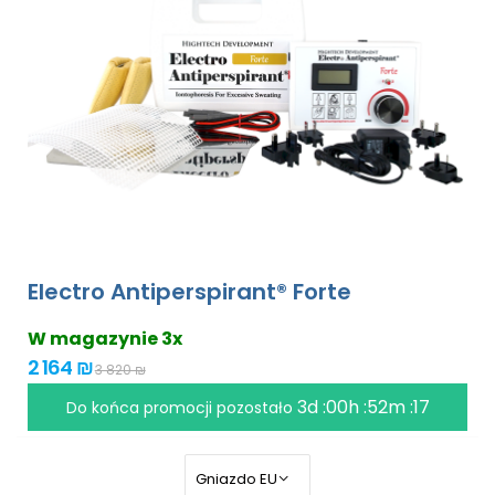
Electro Antiperspirant® Forte
W magazynie 3x
2 164 ₪
3 820 ₪
3d :00h :52m :17
Do końca promocji pozostało