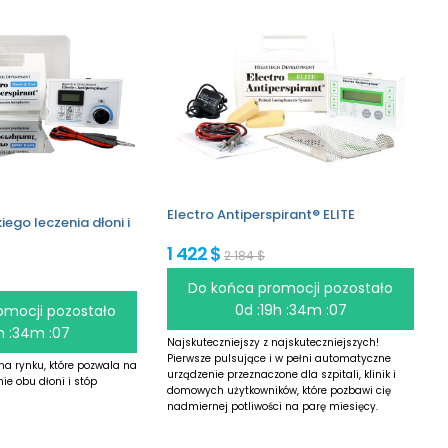
Electro Antiperspirant® ELITE
ego leczenia dłoni i
1 422 $
2 184 $
Do końca promocji pozostało
0d :19h :34m :06
omocji pozostało
h :34m :06
Najskuteczniejszy z najskuteczniejszych!
Pierwsze pulsujące i w pełni automatyczne
na rynku, które pozwala na
urządzenie przeznaczone dla szpitali, klinik i
ie obu dłoni i stóp
domowych użytkowników, które pozbawi cię
nadmiernej potliwości na parę miesięcy.