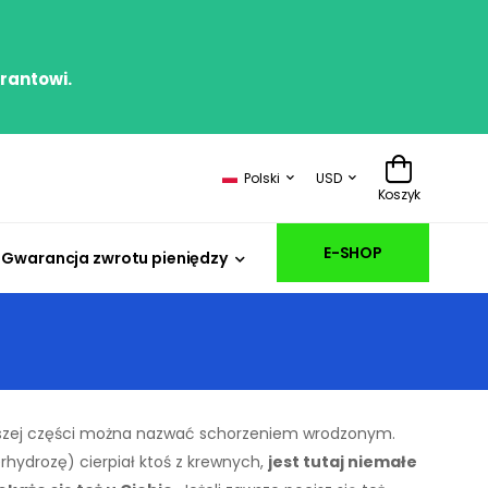
irantowi.
Polski
USD
Koszyk
E-SHOP
Gwarancja zwrotu pieniędzy
ększej części można nazwać schorzeniem wrodzonym.
erhydrozę) cierpiał ktoś z krewnych,
jest tutaj niemałe