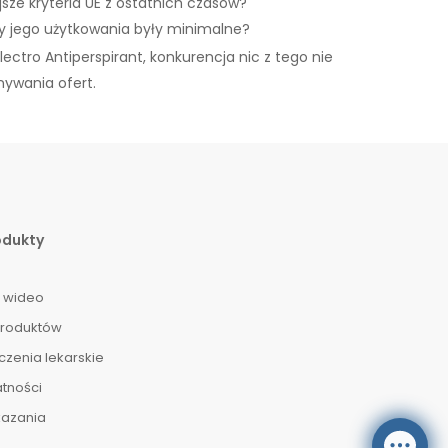
sze kryteria UE z ostatnich czasów?
ty jego użytkowania były minimalne?
ectro Antiperspirant, konkurencja nic z tego nie
nywania ofert.
odukty
 wideo
produktów
czenia lekarskie
tności
kazania