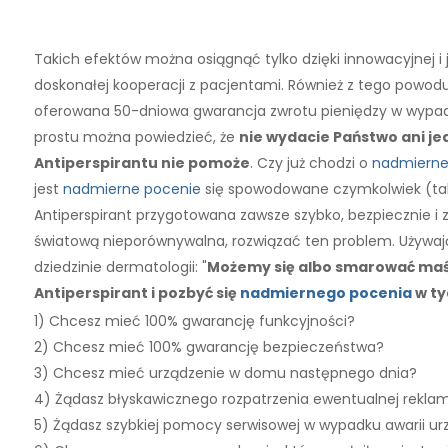
Takich efektów można osiągnąć tylko dzięki innowacyjnej i 
doskonałej kooperacji z pacjentami. Również z tego powodu
oferowana 50-dniowa gwarancja zwrotu pieniędzy w wypadk
prostu można powiedzieć, że
nie wydacie Państwo ani jed
Antiperspirantu nie pomoże
. Czy już chodzi o
nadmierne
jest
nadmierne pocenie
się spowodowane czymkolwiek (tak, 
Antiperspirant przygotowana zawsze szybko, bezpiecznie i ze
światową nieporównywalna, rozwiązać ten problem. Używa
dziedzinie dermatologii: "
Możemy się albo smarować maści
Antiperspirant i pozbyć się
nadmiernego pocenia
w ty
1) Chcesz mieć 100% gwarancję funkcyjności?
2) Chcesz mieć 100% gwarancję bezpieczeństwa?
3) Chcesz mieć urządzenie w domu następnego dnia?
4) Żądasz błyskawicznego rozpatrzenia ewentualnej reklam
5) Żądasz szybkiej pomocy serwisowej w wypadku awarii ur