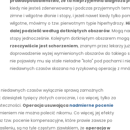
prawdopodobieństwo, że ta nieprzyjemna diagnoza pok
kiedy nie jesteś zdenerwowany i podczas przyjemnych temper
zimne i wilgotne dłonie i stopy, i jeżeli nawet kiedy tylko p
wilgotne, mówimy o tzw. pierwotnym typie hiperhydrozy.
H
dalej podzielić według dotkniętych obszarów
. Mogą na
stopy jednocześnie. Kolejnym dotkniętym obszarem mogą b
rzeczywiście jest schorzeniem
, znanym przez lekarzy już
doprowadzenie wyżej wymienionych obszarów do takiego st
nie pojawiały mu się stale nieładne "koła" pod pachami i ni
niedawnych czasów skazana na ryzykowną operację z mn
 do niedawnych czasów wyłącznie sprawą zamożnych
dziesiątek tysięcy złotych corocznie, i co więcej, tylko za
uteczności.
Operacja usuwająca
nadmierne pocenie
umieniem nie można polecić nikomu. Co więcej, jej efekty
az tzw. pocenie kompensacyjne, które prawie zawsze po
asileniu, są na tyle częstym zjawiskiem, że
operacja w