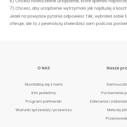
6) Chcesz nowoczesne urządzenie, które spełniło najostrzej
7) Chcesz, aby urządzenie wytrzymało jak najdłużej a kosz
Jeżeli na powyższe pytania odpowiesz TAK, wybrałeś sobie El
oferuje, ale to z pewnością stwierdzisz sam podczas porów
O NAS
Nasze pr
Skontaktuj się z nami
Samouczki
Kim jesteśmy
Porównanie 
Program partnerski
Zalecenia i zaświad
Warunki sprzedaży i przewozu
Metody pła
Przeciwws