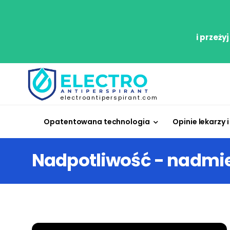
i przeży
electroantiperspirant.com
Opatentowana technologia
Opinie lekarzy i
Nadpotliwość - nadmie