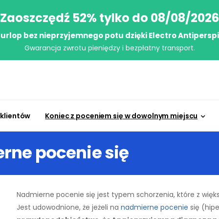
Zaoszczędź 52% tylko do 08/08/2026
j urlop bez nieprzyjemnego potu dzięki Electro Antipersp
Gwarancja zwrotu pieniędzy i bezpłatny transport.
 klientów
Koniec z poceniem się w dowolnym miejscu
rne pocenie się
Nadmierne pocenie się jest typem schorzenia, które z wi
Jest udowodnione, że jeżeli na
nadmierne pocenie
się (hip