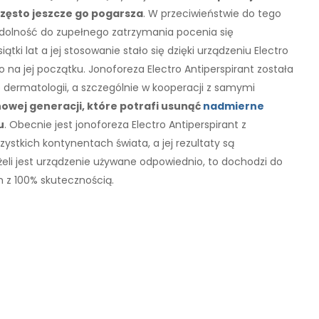
często jeszcze go pogarsza
. W przeciwieństwie do tego
 zdolność do zupełnego zatrzymania pocenia się
ki lat a jej stosowanie stało się dzięki urządzeniu Electro
o na jej początku. Jonoforeza Electro Antiperspirant została
dermatologii, a szczególnie w kooperacji z samymi
owej generacji, które potrafi usunąć
nadmierne
u
. Obecnie jest jonoforeza Electro Antiperspirant z
stkich kontynentach świata, a jej rezultaty są
eli jest urządzenie używane odpowiednio, to dochodzi do
ch z 100% skutecznością.