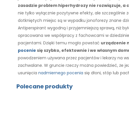
zasadzie problem hiperhydrozy nie rozwiązuje, a 
nie tylko wyłącznie pozytywne efekty, ale szczególnie
dotkniętych miejsc są w wypadku jonoforezy znane dzisiąt
Antiperspirant wygodną i przyjemniejszą sprawą, niż był
opracowana we współpracy z fachowcami w dziedzinie 
pacjentami. Dzięki temu mogło powstać
urządzenie n
pocenie
się szybko, efektownie i we własnym dom
powodzeniem używana przez pacjentów i lekarzy na wszy
zachwalane. W gruncie rzeczy można powiedzieć, że jeż
usunięcia
nadmiernego pocenia
się dłoni, stóp lub pa
Polecane produkty