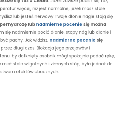
aże się też u Ciebie
. Jeżeli zawsze pocisz się też,
atur więcej, niż jest normalne, jeżeli masz stale
omyślisz lub jesteś nerwowy Twoje dłonie nagle stają się
iperhydrozę lub
nadmierne pocenie
się można
m się nadmiernie pocić dłonie, stopy nóg lub dłonie i
yć pachy. Jak widzisz,
nadmierne pocenie
się
 przez długi czas. Blokacja jego przejawów i
anu, by dotknięty osobnik mógł spokojnie podać rękę,
e miał stale wilgotnych i zimnych stóp, była jednak do
óstwem efektów ubocznych.