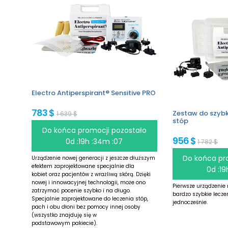
Electro Antiperspirant® Sensitive PRO
783 $
Zestaw do szybki
1 639 $
stóp
Do końca promocji pozostało
956 $
0d :19h :34m :06
1 782 $
Do końca pr
Urządzenie nowej generacji z jeszcze dłuższym
efektem zaprojektowane specjalnie dla
0d :19
kobiet oraz pacjentów z wrażliwą skórą. Dzięki
nowej i innowacyjnej technologii, może ono
Pierwsze urządzenie 
zatrzymać pocenie szybko i na długo.
bardzo szybkie leczen
Specjalnie zaprojektowane do leczenia stóp,
jednocześnie.
pach i obu dłoni bez pomocy innej osoby
(wszystko znajduję się w
podstawowym pakiecie).