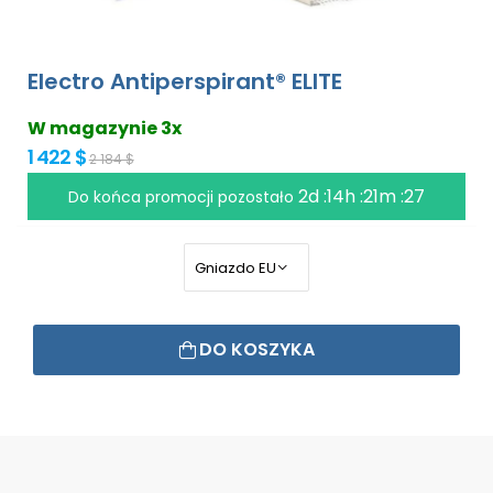
Electro Antiperspirant® ELITE
W magazynie 3x
1 422 $
2 184 $
2d :14h :21m :27
Do końca promocji pozostało
DO KOSZYKA