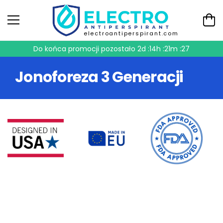
electroantiperspirant.com
Do końca promocji pozostało
2d :14h :21m :27
Jonoforeza 3 Generacji