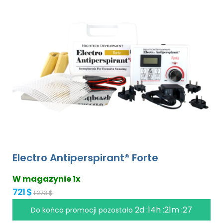
Electro Antiperspirant® Forte
W magazynie 1x
721 $
1 273 $
2d :14h :21m :27
Do końca promocji pozostało