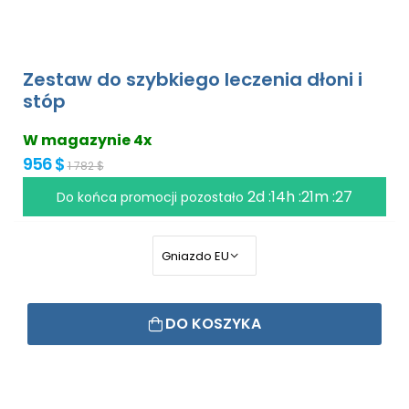
Zestaw do szybkiego leczenia dłoni i
stóp
W magazynie 4x
956 $
1 782 $
2d :14h :21m :27
Do końca promocji pozostało
DO KOSZYKA