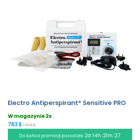
Electro Antiperspirant® Sensitive PRO
W magazynie 2x
783 $
1 639 $
2d :14h :21m :27
Do końca promocji pozostało