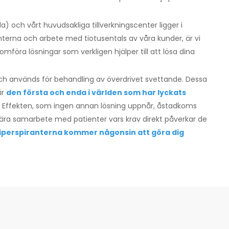
a) och vårt huvudsakliga tillverkningscenter ligger i
terna och arbete med tiotusentals av våra kunder, är vi
föra lösningar som verkligen hjälper till att lösa dina
h används för behandling av överdrivet svettande. Dessa
är
den första och enda i världen som har lyckats
. Effekten, som ingen annan lösning uppnår, åstadkoms
a samarbete med patienter vars krav direkt påverkar de
tiperspiranterna kommer någonsin att göra dig