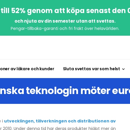
till 52% genom att köpa senast den
och njuta av din semester utan att svettas.
Pengar-tillbaka-garanti och fri frakt över helavärlden.
oner av läkare och kunder
Sluta svettas var som helst
nska teknologin möter eu
 i
utvecklingen, tillverkningen och distributionen av
r 2010. Under denna tid har deras produkter hjälpt mer än