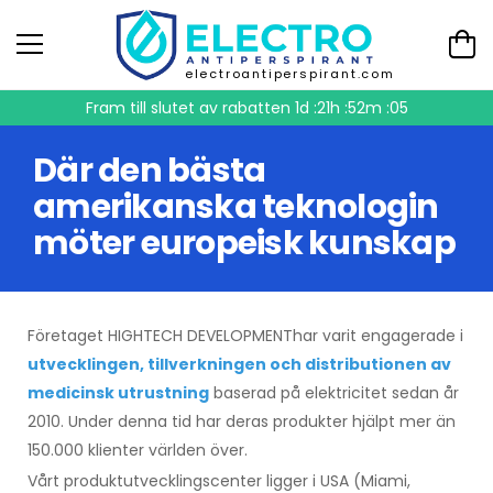
electroantiperspirant.com
Fram till slutet av rabatten
1d :21h :52m :05
Där den bästa
amerikanska teknologin
möter europeisk kunskap
Företaget HIGHTECH DEVELOPMENThar varit engagerade i
utvecklingen, tillverkningen och distributionen av
medicinsk utrustning
baserad på elektricitet sedan år
2010. Under denna tid har deras produkter hjälpt mer än
150.000 klienter världen över.
Vårt produktutvecklingscenter ligger i USA (Miami,