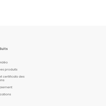
duits
 vidéo
es produits
certificats des
ins
aiement
cations