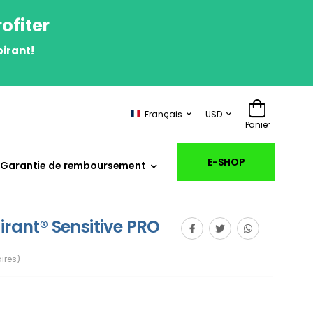
ofiter
irant!
Français
USD
Panier
E-SHOP
Garantie de remboursement
irant® Sensitive PRO
ires)