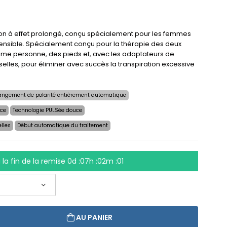
on à effet prolongé, conçu spécialement pour les femmes
 sensible. Spécialement conçu pour la thérapie des deux
ème personne, des pieds et, avec les adaptateurs de
selles, pour éliminer avec succès la transpiration excessive
ngement de polarité entièrement automatique
nce
Technologie PULSée douce
elles
Début automatique du traitement
 la fin de la remise
0d :07h :02m :00
AU PANIER