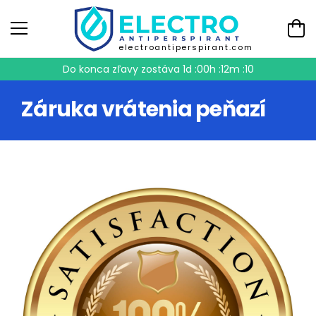
electroantiperspirant.com
Do konca zľavy zostáva
1d :00h :12m :09
Záruka vrátenia peňazí