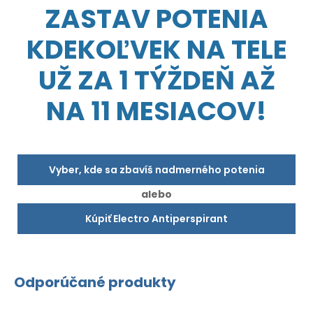
ZASTAV POTENIA
KDEKOĽVEK NA TELE
UŽ ZA 1 TÝŽDEŇ AŽ
NA 11 MESIACOV!
Vyber, kde sa zbavíš nadmerného potenia
alebo
Kúpiť Electro Antiperspirant
Odporúčané produkty