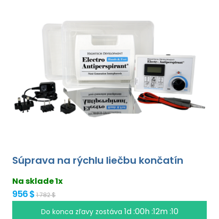
Súprava na rýchlu liečbu končatín
Na sklade 1x
956 $
1 782 $
1d :00h :12m :09
Do konca zľavy zostáva