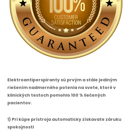
Elektroantiperspiranty sú prvým a stále jediným
riešením nadmerného potenia na svete, ktoré v
klinických testoch pomohlo 100 % liečených
pacientov.
1) Pri kúpe prístroja automaticky získavate záruku
spokojnosti