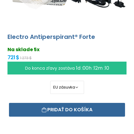
Electro Antiperspirant® Forte
Na sklade 5x
721 $
1 273 $
1d :00h :12m :09
Do konca zľavy zostáva
PRIDAŤ DO KOŠÍKA