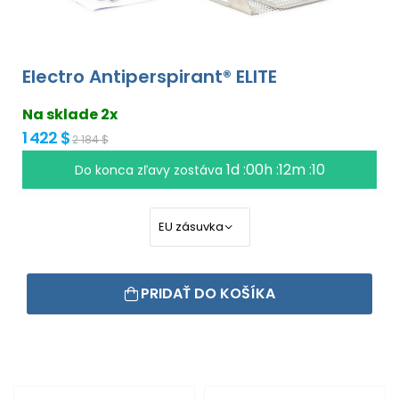
Electro Antiperspirant® ELITE
Na sklade 2x
1 422 $
2 184 $
1d :00h :12m :09
Do konca zľavy zostáva
PRIDAŤ DO KOŠÍKA