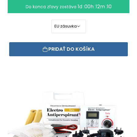
1d :00h :12m :09
Do konca zľavy zostáva
PRIDAŤ DO KOŠÍKA