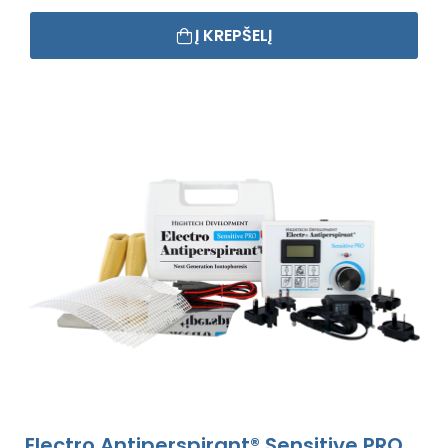
Į KREPŠELĮ
Electro Antiperspirant® Sensitive PRO