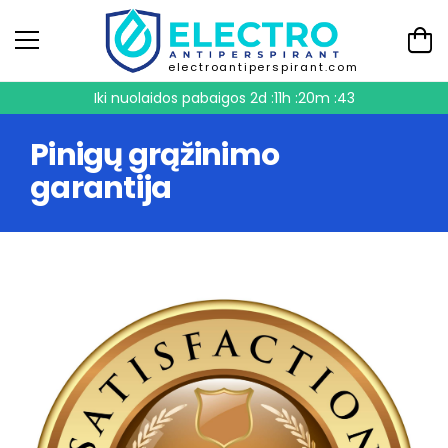
electroantiperspirant.com
Iki nuolaidos pabaigos
2d :11h :20m :42
Pinigų grąžinimo
garantija