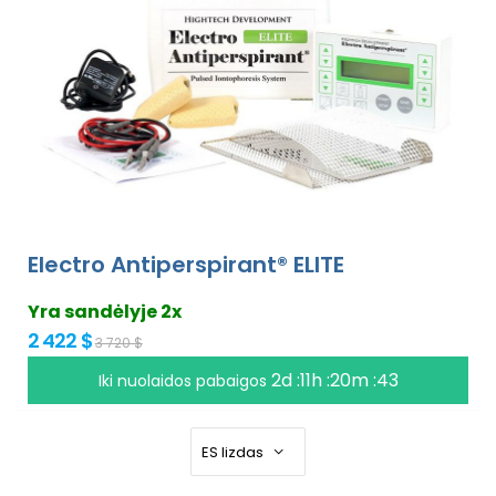
Electro Antiperspirant® ELITE
Yra sandėlyje 2x
2 422 $
3 720 $
2d :11h :20m :42
Iki nuolaidos pabaigos