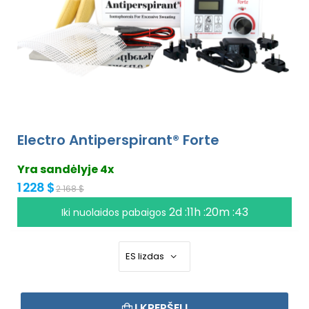
Electro Antiperspirant® Forte
Yra sandėlyje 4x
1 228 $
2 168 $
2d :11h :20m :42
Iki nuolaidos pabaigos
Į KREPŠELĮ