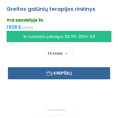
Greitos galūnių terapijos rinkinys
Yra sandėlyje 3x
1 628 $
3 035 $
2d :11h :20m :42
Iki nuolaidos pabaigos
Į KREPŠELĮ