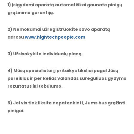
1) Įsigydami aparatą automatiškai gaunate pinigų
grąžinimo garantiją.
2) Nemokamai užregistruokite savo aparatą
adresu
www.hightechpeople.com
3) Užsisakykite individualų planą.
4) Mūsų specialistai jį pritaikys tiksliai pagal Jūsų
poreikius ir per kelias valandas sureguliuos gydymo
rezultatus iki tobulumo.
5) Jei vis tiek liksite nepatenkinti, Jums bus grąžinti
pinig
ai.