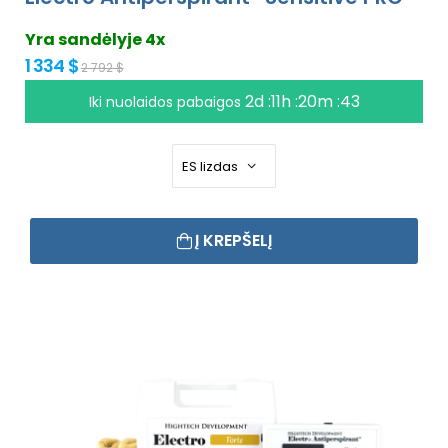
Yra sandėlyje 4x
1 334 $
2 792 $
2d :11h :20m :42
Iki nuolaidos pabaigos
Į KREPŠELĮ