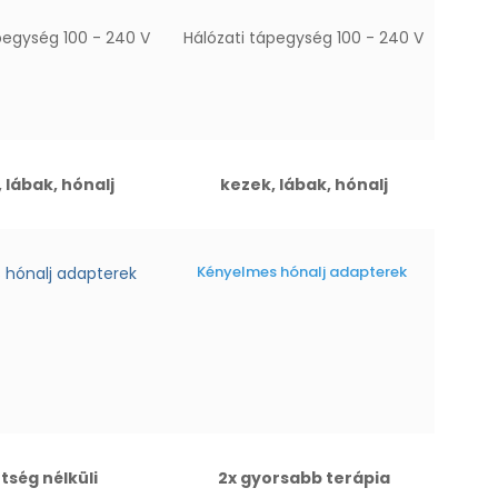
pegység 100 - 240 V
Hálózati tápegység 100 - 240 V
 lábak, hónalj
kezek, lábak, hónalj
Kényelmes hónalj adapterek
 hónalj adapterek
tség nélküli
2x gyorsabb terápia