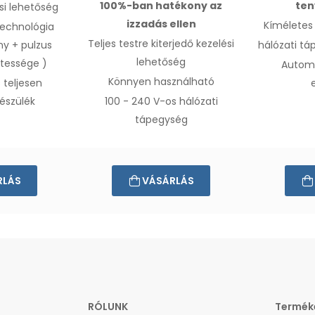
100%-ban hatékony az
ten
si
lehetőség
izzadás ellen
Kíméletes
 technológia
Teljes testre kiterjed
ő kezelési
ény
+
pulzus
hálózati tá
lehetőség
etessége
)
Automa
Könnyen használható
 teljesen
észülék
100 - 240 V-os hálózati
tápegység
RLÁS
VÁSÁRLÁS
RÓLUNK
Termék