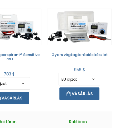
iperspirant® Sensitive
Gyors végtagterápiás készlet
PRO
956 $
783 $
VÁSÁRLÁS
VÁSÁRLÁS
Raktáron
Raktáron