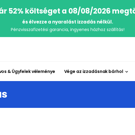
r 52% költséget a 08/08/2026 megt
és élvezze a nyaralást izzadás nélkül.
Pénzvisszafizetési garancia, ingyenes házhoz szállítás!
vos & Ügyfelek véleménye
Vége az izzadásnak bárhol
ás