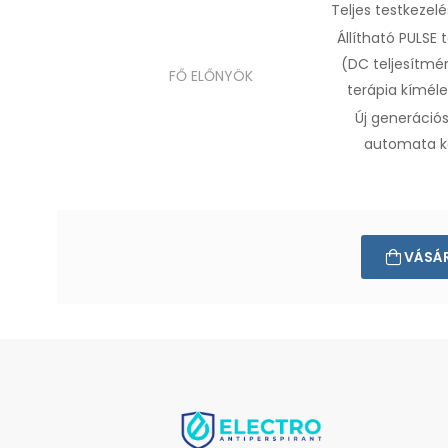
Teljes testkezelé
Állítható PULSE
(DC teljesítm
FŐ ELŐNYÖK
terápia
kímél
Új
generációs
automata k
VÁSÁ