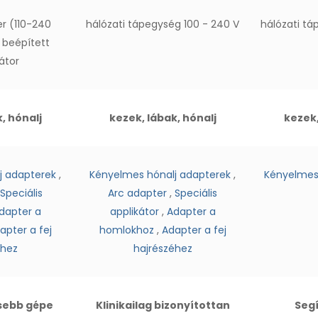
er (110-240
hálózati tápegység 100 - 240 V
hálózati tá
 beépített
átor
, hónalj
kezek, lábak, hónalj
kezek,
j adapterek
,
Kényelmes hónalj adapterek
,
Kényelmes
Speciális
Arc adapter
,
Speciális
dapter a
applikátor
,
Adapter a
apter a fej
homlokhoz
,
Adapter a fej
éhez
hajrészéhez
ősebb gépe
Klinikailag bizonyítottan
Segí