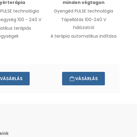
yérterápia
minden végtagon
 PULSE technológia
Gyengéd PULSE technológia
pegység 100 - 240 V
Tápellátás 100-240 V
hálózatról
tikus terápiás
egységek
A terápia automatikus indítása
VÁSÁRLÁS
VÁSÁRLÁS
eink