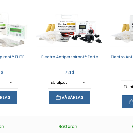
pirant® ELITE
Electro Antiperspirant® Forte
Electro Ant
 $
721 $
RLÁS
VÁSÁRLÁS
on
Raktáron