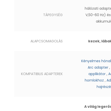
hálózati adapt
TÁPEGYSÉG
V,50-60 Hz) és
akkumul
ALAPCSOMAGOLÁS
kezek, lábak
Kényelmes hónal
Arc adapter
,
KOMPATIBILIS ADAPTEREK
applikátor
,
A
homlokhoz
,
Ad
hajrész
A világ leger