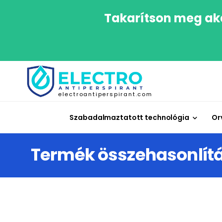
Takarítson meg aká
electroantiperspirant.com
Szabadalmaztatott technológia
Or
Termék összehasonlít