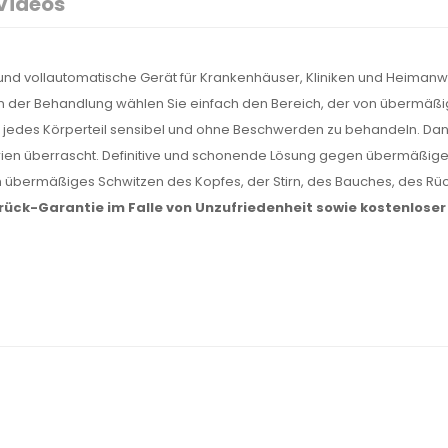
Videos
te und vollautomatische Gerät für Krankenhäuser, Kliniken und Heima
nn der Behandlung wählen Sie einfach den Bereich, der von übermäßig
, jedes Körperteil sensibel und ohne Beschwerden zu behandeln. D
erien überrascht. Definitive und schonende Lösung gegen übermäßig
h übermäßiges Schwitzen des Kopfes, der Stirn, des Bauches, des Rü
ück-Garantie im Falle von Unzufriedenheit sowie kostenloser