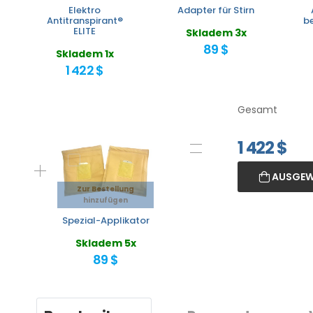
Elektro
Adapter für Stirn
Antitranspirant®
be
ELITE
Skladem 3x
89 $
Skladem 1x
1 422 $
Gesamt
1 422
$
AUSGEW
Zur Bestellung
hinzufügen
Spezial-Applikator
Skladem 5x
89 $