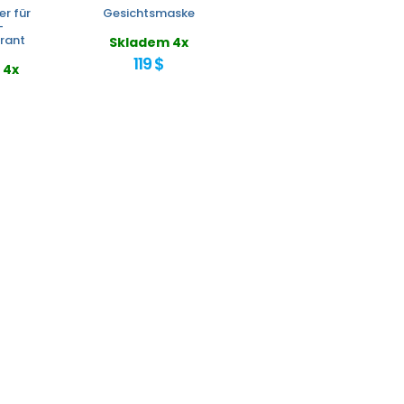
r für
Gesichtsmaske
-
irant
Skladem 4x
119 $
 4x