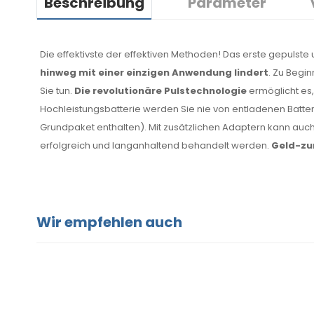
Beschreibung
Parameter
Die effektivste der effektiven Methoden! Das erste gepuls
hinweg mit einer einzigen Anwendung lindert
. Zu Begi
Sie tun.
Die revolutionäre Pulstechnologie
ermöglicht es
Hochleistungsbatterie werden Sie nie von entladenen Batt
Grundpaket enthalten). Mit zusätzlichen Adaptern kann auc
erfolgreich und langanhaltend behandelt werden.
Geld-zur
Wir empfehlen auch