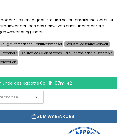
Methoden! Das erste gepulste und vollautomatische Gerät für
Heimanwender, das das Schwitzen auch über mehrere
gen Anwendung lindert.
Völlig automatischer Polaritätswechsel
Stärkste Maschine weltweit
 Stromnetz
Die Kraft des Gleichstroms + die Sanftheit der Pulstherapie
Generation
m Ende des Rabatts
0d :11h :07m :41
ZUM WARENKORB