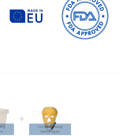
lung
Zur Bestellung
en
hinzufügen