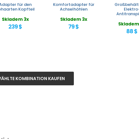
Adapter für den
Komfortadapter für
Großbehälte
haarten Kopfteil
Achselhöhlen
Elektro
Antitransp
Skladem 3x
Skladem 3x
Skladem
239 $
79 $
88 $
ÄHLTE KOMBINATION KAUFEN