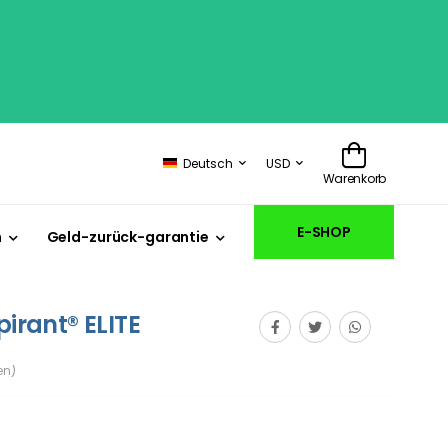
Deutsch
USD
Warenkorb
E-SHOP
n
Geld-zurück-garantie
pirant® ELITE
en)