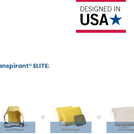
spirant® ELITE:
Zur Bestellung
Zur Bestellung
Zur Bestel
hinzufügen
hinzufügen
hinzufüg