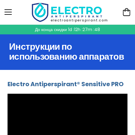
electroantiperspirant.com
До конца скидки
1d :12h :27m :47
Инструкции по
использованию аппаратов
Electro Antiperspirant® Sensitive PRO