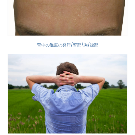
背中の過度の発汗/臀部/胸/径部