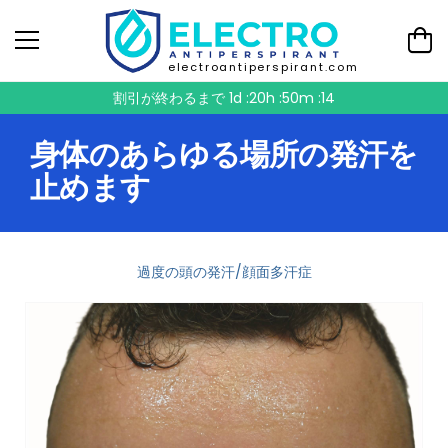
electroantiperspirant.com
割引が終わるまで
1d :20h :50m :14
身体のあらゆる場所の発汗を
止めます
過度の頭の発汗/顔面多汗症