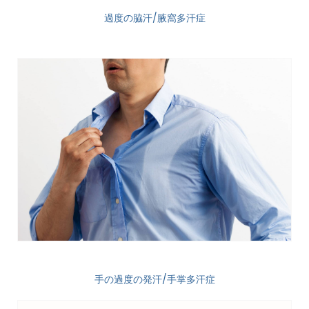
過度の脇汗/腋窩多汗症
手の過度の発汗/手掌多汗症