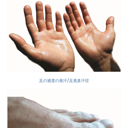
足の過度の発汗/足底多汗症